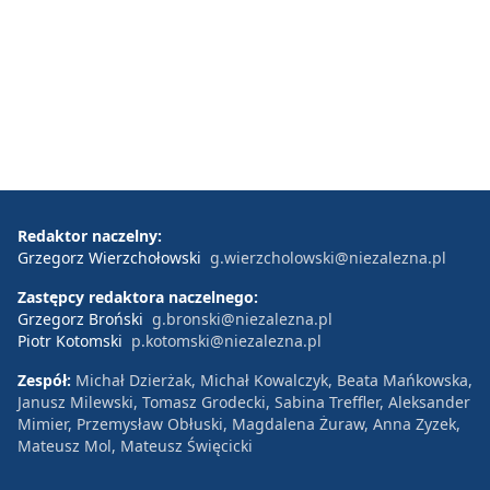
Redaktor naczelny:
Grzegorz Wierzchołowski
g.wierzcholowski@niezalezna.pl
Zastępcy redaktora naczelnego:
Grzegorz Broński
g.bronski@niezalezna.pl
Piotr Kotomski
p.kotomski@niezalezna.pl
Zespół:
Michał Dzierżak, Michał Kowalczyk, Beata Mańkowska,
Janusz Milewski, Tomasz Grodecki, Sabina Treffler, Aleksander
Mimier, Przemysław Obłuski, Magdalena Żuraw, Anna Zyzek,
Mateusz Mol, Mateusz Święcicki