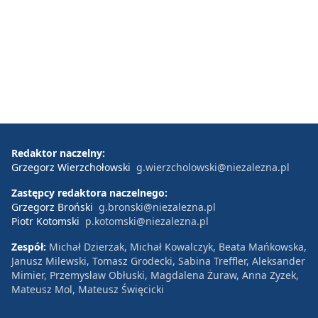
Redaktor naczelny:
Grzegorz Wierzchołowski
g.wierzcholowski@niezalezna.pl
Zastępcy redaktora naczelnego:
Grzegorz Broński
g.bronski@niezalezna.pl
Piotr Kotomski
p.kotomski@niezalezna.pl
Zespół:
Michał Dzierżak, Michał Kowalczyk, Beata Mańkowska,
Janusz Milewski, Tomasz Grodecki, Sabina Treffler, Aleksander
Mimier, Przemysław Obłuski, Magdalena Żuraw, Anna Zyzek,
Mateusz Mol, Mateusz Święcicki