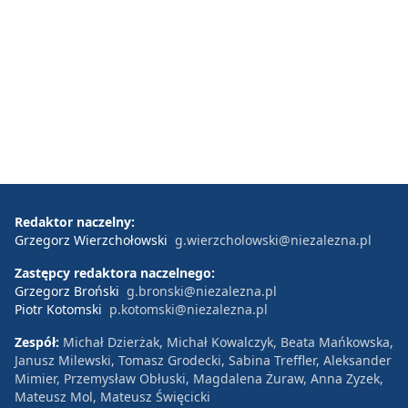
Redaktor naczelny:
Grzegorz Wierzchołowski
g.wierzcholowski@niezalezna.pl
Zastępcy redaktora naczelnego:
Grzegorz Broński
g.bronski@niezalezna.pl
Piotr Kotomski
p.kotomski@niezalezna.pl
Zespół:
Michał Dzierżak, Michał Kowalczyk, Beata Mańkowska,
Janusz Milewski, Tomasz Grodecki, Sabina Treffler, Aleksander
Mimier, Przemysław Obłuski, Magdalena Żuraw, Anna Zyzek,
Mateusz Mol, Mateusz Święcicki