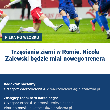
PIŁKA PO WŁOSKU
Trzęsienie ziemi w Romie. Nicola
Zalewski będzie miał nowego trenera
Redaktor naczelny:
Grzegorz Wierzchołowski
g.wierzcholowski@niezalezna.pl
Zastępcy redaktora naczelnego:
Grzegorz Broński
g.bronski@niezalezna.pl
Piotr Kotomski
p.kotomski@niezalezna.pl