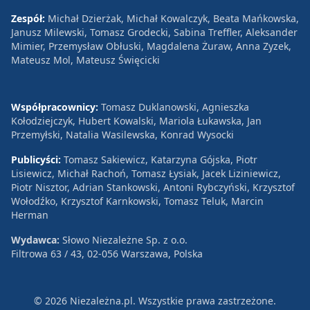
Zespół:
Michał Dzierżak, Michał Kowalczyk, Beata Mańkowska,
Janusz Milewski, Tomasz Grodecki, Sabina Treffler, Aleksander
Mimier, Przemysław Obłuski, Magdalena Żuraw, Anna Zyzek,
Mateusz Mol, Mateusz Święcicki
Współpracownicy:
Tomasz Duklanowski, Agnieszka
Kołodziejczyk, Hubert Kowalski, Mariola Łukawska, Jan
Przemyłski, Natalia Wasilewska, Konrad Wysocki
Publicyści:
Tomasz Sakiewicz, Katarzyna Gójska, Piotr
Lisiewicz, Michał Rachoń, Tomasz Łysiak, Jacek Liziniewicz,
Piotr Nisztor, Adrian Stankowski, Antoni Rybczyński, Krzysztof
Wołodźko, Krzysztof Karnkowski, Tomasz Teluk, Marcin
Herman
Wydawca:
Słowo Niezależne Sp. z o.o.
Filtrowa 63 / 43, 02-056 Warszawa, Polska
© 2026 Niezależna.pl. Wszystkie prawa zastrzeżone.