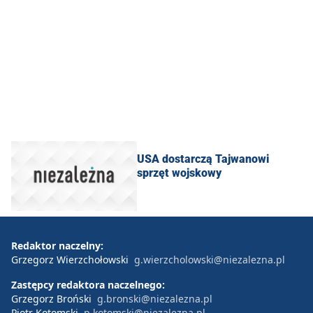
USA dostarczą Tajwanowi
sprzęt wojskowy
Redaktor naczelny:
Grzegorz Wierzchołowski
g.wierzcholowski@niezalezna.pl
Zastępcy redaktora naczelnego:
Grzegorz Broński
g.bronski@niezalezna.pl
Piotr Kotomski
p.kotomski@niezalezna.pl