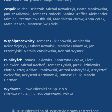
Zespół:
Michał Dzierżak, Michał Kowalczyk, Beata Mańkowska,
Janusz Milewski, Tomasz Grodecki, Sabina Treffler, Aleksander
Mimier, Przemysław Obłuski, Magdalena Żuraw, Anna Zyzek,
Mateusz Mol, Mateusz Święcicki
Współpracownicy:
Tomasz Duklanowski, Agnieszka
Kołodziejczyk, Hubert Kowalski, Mariola Łukawska, Jan
Przemyłski, Natalia Wasilewska, Konrad Wysocki
Publicyści:
Tomasz Sakiewicz, Katarzyna Gójska, Piotr
Lisiewicz, Michał Rachoń, Tomasz Łysiak, Jacek Liziniewicz,
Piotr Nisztor, Adrian Stankowski, Antoni Rybczyński, Krzysztof
Wołodźko, Krzysztof Karnkowski, Tomasz Teluk, Marcin
Herman
Wydawca:
Słowo Niezależne Sp. z o.o.
Filtrowa 63 / 43, 02-056 Warszawa, Polska
© 2026 Niezależna.pl. Wszystkie prawa zastrzeżone.