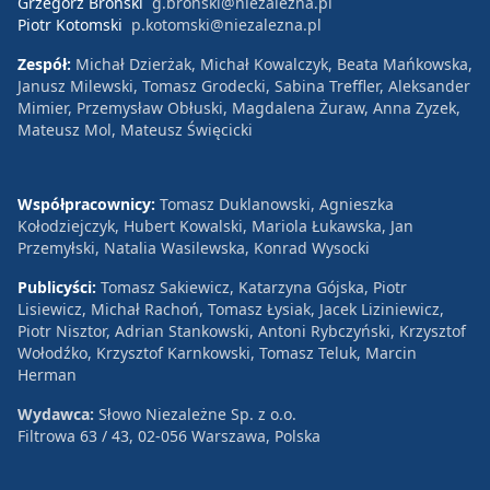
Grzegorz Broński
g.bronski@niezalezna.pl
Piotr Kotomski
p.kotomski@niezalezna.pl
Zespół:
Michał Dzierżak, Michał Kowalczyk, Beata Mańkowska,
Janusz Milewski, Tomasz Grodecki, Sabina Treffler, Aleksander
Mimier, Przemysław Obłuski, Magdalena Żuraw, Anna Zyzek,
Mateusz Mol, Mateusz Święcicki
Współpracownicy:
Tomasz Duklanowski, Agnieszka
Kołodziejczyk, Hubert Kowalski, Mariola Łukawska, Jan
Przemyłski, Natalia Wasilewska, Konrad Wysocki
Publicyści:
Tomasz Sakiewicz, Katarzyna Gójska, Piotr
Lisiewicz, Michał Rachoń, Tomasz Łysiak, Jacek Liziniewicz,
Piotr Nisztor, Adrian Stankowski, Antoni Rybczyński, Krzysztof
Wołodźko, Krzysztof Karnkowski, Tomasz Teluk, Marcin
Herman
Wydawca:
Słowo Niezależne Sp. z o.o.
Filtrowa 63 / 43, 02-056 Warszawa, Polska