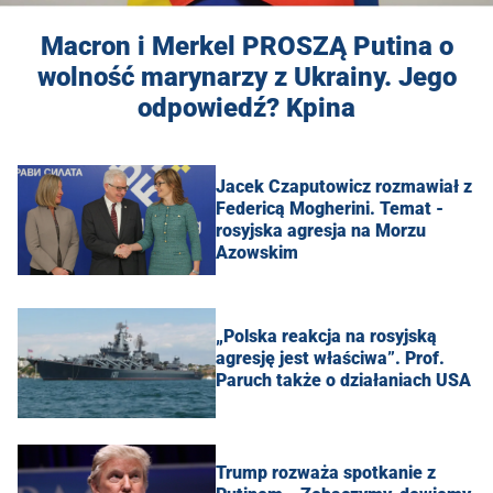
Macron i Merkel PROSZĄ Putina o
wolność marynarzy z Ukrainy. Jego
odpowiedź? Kpina
Jacek Czaputowicz rozmawiał z
Federicą Mogherini. Temat -
rosyjska agresja na Morzu
Azowskim
„Polska reakcja na rosyjską
agresję jest właściwa”. Prof.
Paruch także o działaniach USA
Trump rozważa spotkanie z