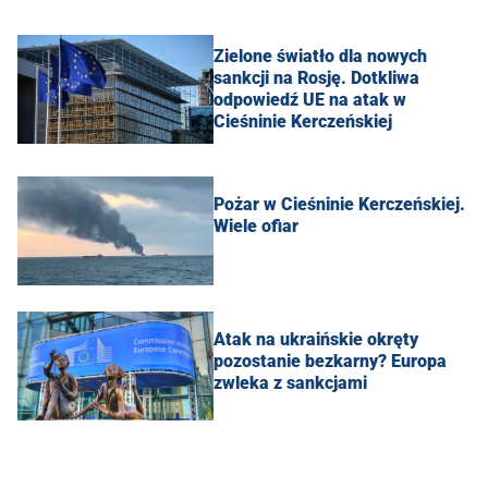
Zielone światło dla nowych
sankcji na Rosję. Dotkliwa
odpowiedź UE na atak w
Cieśninie Kerczeńskiej
Pożar w Cieśninie Kerczeńskiej.
Wiele ofiar
Atak na ukraińskie okręty
pozostanie bezkarny? Europa
zwleka z sankcjami