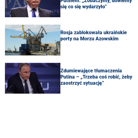
Putinem. „Zobaczymy, dowiemy
się co się wydarzyło”
Rosja zablokowała ukraińskie
porty na Morzu Azowskim
Zdumiewające tłumaczenia
Putina – „Trzeba coś robić, żeby
zaostrzyć sytuację”