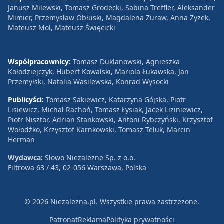
Janusz Milewski, Tomasz Grodecki, Sabina Treffler, Aleksander
Mimier, Przemysław Obłuski, Magdalena Żuraw, Anna Zyzek,
Mateusz Mol, Mateusz Święcicki
Współpracownicy:
Tomasz Duklanowski, Agnieszka
Kołodziejczyk, Hubert Kowalski, Mariola Łukawska, Jan
Przemyłski, Natalia Wasilewska, Konrad Wysocki
Publicyści:
Tomasz Sakiewicz, Katarzyna Gójska, Piotr
Lisiewicz, Michał Rachoń, Tomasz Łysiak, Jacek Liziniewicz,
Piotr Nisztor, Adrian Stankowski, Antoni Rybczyński, Krzysztof
Wołodźko, Krzysztof Karnkowski, Tomasz Teluk, Marcin
Herman
Wydawca:
Słowo Niezależne Sp. z o.o.
Filtrowa 63 / 43, 02-056 Warszawa, Polska
© 2026 Niezależna.pl. Wszystkie prawa zastrzeżone.
Patronat
Reklama
Polityka prywatności