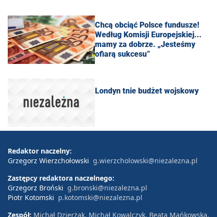
Chcą obciąć Polsce fundusze!
Według Komisji Europejskiej...
mamy za dobrze. „Jesteśmy
ofiarą sukcesu”
Londyn tnie budżet wojskowy
Redaktor naczelny:
Grzegorz Wierzchołowski
g.wierzcholowski@niezalezna.pl
Zastępcy redaktora naczelnego:
Grzegorz Broński
g.bronski@niezalezna.pl
Piotr Kotomski
p.kotomski@niezalezna.pl
Zespół:
Michał Dzierżak, Michał Kowalczyk, Beata Mańkowska,