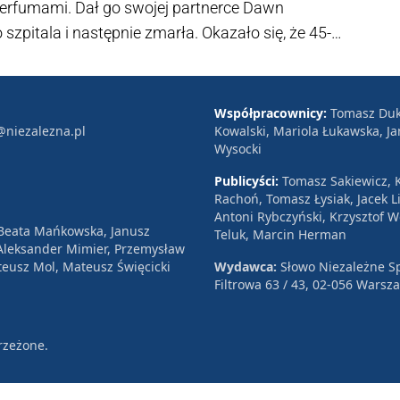
- perfumami. Dał go swojej partnerce Dawn
o szpitala i następnie zmarła. Okazało się, że 45-
 w którym otruci zostali Siergiej i Julia Skripal.
Współpracownicy:
Tomasz Duk
@niezalezna.pl
Kowalski, Mariola Łukawska, Ja
Wysocki
Publicyści:
Tomasz Sakiewicz, K
Rachoń, Tomasz Łysiak, Jacek Li
Antoni Rybczyński, Krzysztof 
 Beata Mańkowska, Janusz
Teluk, Marcin Herman
, Aleksander Mimier, Przemysław
eusz Mol, Mateusz Święcicki
Wydawca:
Słowo Niezależne Sp
Filtrowa 63 / 43, 02-056 Warsz
rzeżone.