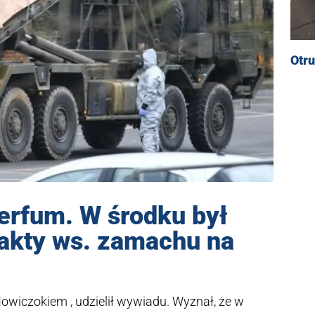
Otru
perfum. W środku był
akty ws. zamachu na
 Nowiczokiem , udzielił wywiadu. Wyznał, że w