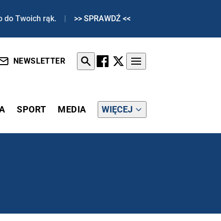
o do Twoich rąk.
|
>> SPRAWDŹ <<
NEWSLETTER
A
SPORT
MEDIA
WIĘCEJ