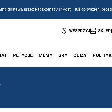
tną dostawą przez Paczkomat® InPost – już co tydzień, prost
WESPRZYJ
SKLEP
IAT
PETYCJE
MEMY
GRY
QUIZY
POLITYK
Y