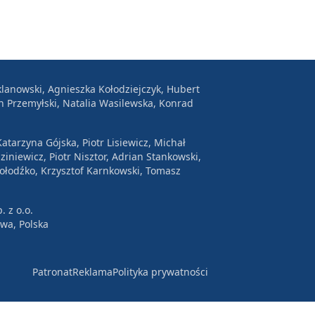
lanowski, Agnieszka Kołodziejczyk, Hubert
n Przemyłski, Natalia Wasilewska, Konrad
atarzyna Gójska, Piotr Lisiewicz, Michał
ziniewicz, Piotr Nisztor, Adrian Stankowski,
Wołodźko, Krzysztof Karnkowski, Tomasz
. z o.o.
awa, Polska
Patronat
Reklama
Polityka prywatności