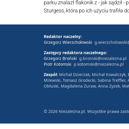
parku znalazł flakonik z - jak sądził 
Sturgess, która po ich użyciu trafiła d
latek znalazł butelkę nieopodal miejsca,
Redaktor naczelny:
Grzegorz Wierzchołowski
g.wierzcholowski
Zastępcy redaktora naczelnego:
Grzegorz Broński
g.bronski@niezalezna.pl
Piotr Kotomski
p.kotomski@niezalezna.pl
Zespół:
Michał Dzierżak, Michał Kowalczyk,
Milewski, Tomasz Grodecki, Sabina Treffler
Obłuski, Magdalena Żuraw, Anna Zyzek, Mat
© 2026 Niezależna.pl. Wszystkie prawa zast