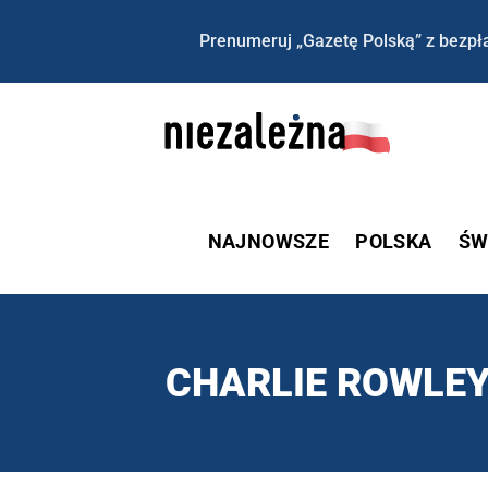
Prenumeruj „Gazetę Polską” z bezpła
NAJNOWSZE
POLSKA
ŚW
CHARLIE ROWLE