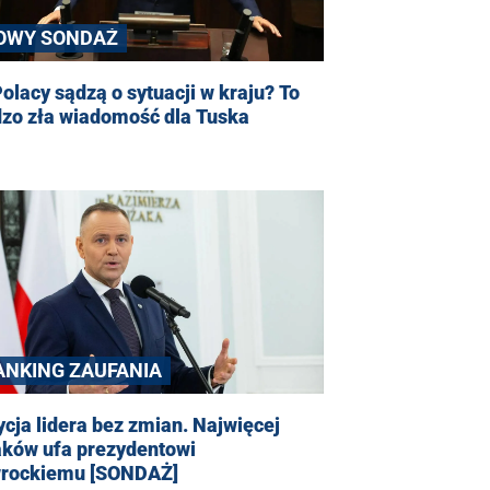
OWY SONDAŻ
olacy sądzą o sytuacji w kraju? To
dzo zła wiadomość dla Tuska
ANKING ZAUFANIA
cja lidera bez zmian. Najwięcej
aków ufa prezydentowi
rockiemu [SONDAŻ]