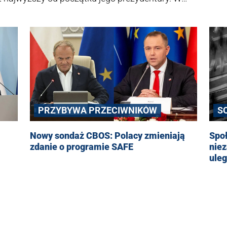
rzeciwników jest znacznie mniejsza.
PRZYBYWA PRZECIWNIKÓW
S
Nowy sondaż CBOS: Polacy zmieniają
Społ
zdanie o programie SAFE
niez
ule