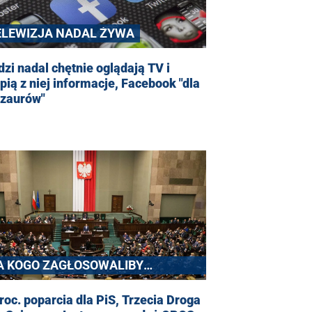
ELEWIZJA NADAL ŻYWA
zi nadal chętnie oglądają TV i
pią z niej informacje, Facebook "dla
ozaurów"
A KOGO ZAGŁOSOWALIBY
OLACY?
roc. poparcia dla PiS, Trzecia Droga