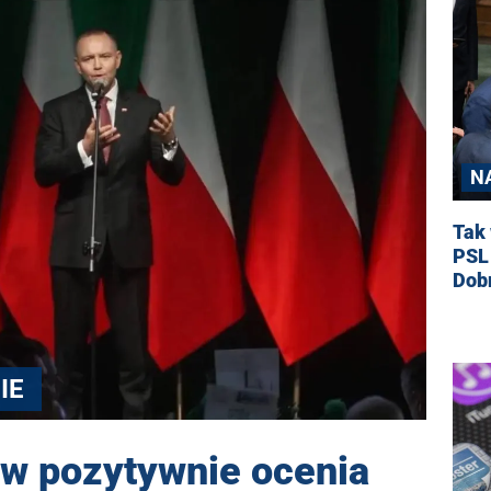
N
Tak 
PSL
Dobr
IE
w pozytywnie ocenia