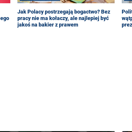
Jak Polacy postrzegają bogactwo? Bez
Poli
jego
pracy nie ma kołaczy, ale najlepiej być
wątp
jakoś na bakier z prawem
pre