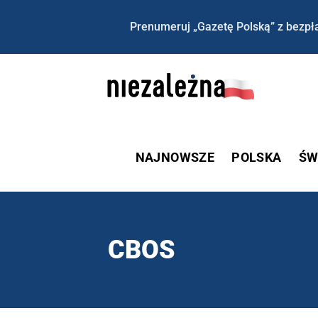
Prenumeruj „Gazetę Polską” z bezpła
NAJNOWSZE
POLSKA
ŚW
CBOS