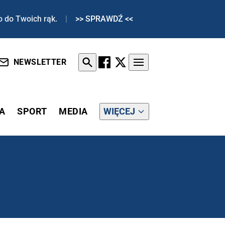
o do Twoich rąk.
|
>> SPRAWDŹ <<
NEWSLETTER
A
SPORT
MEDIA
WIĘCEJ