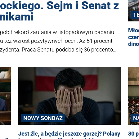
ockiego. Sejm i Senat z
nikami
T
Młod
 pobił rekord zaufania w listopadowym badaniu
czer
 mu też wzrost pozytywnych ocen. Aż 51 procent
din
zydenta. Praca Senatu podoba się 36 procentom
 - wynika z sondażu CBOS.
NOWY SONDAŻ
N
P
Jest źle, a będzie jeszcze gorzej? Polacy
30 p