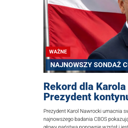
WAŻNE
NAJNOWSZY SONDAŻ C
Rekord dla Karola
Prezydent kontyn
Prezydent Karol Nawrocki umacnia s
najnowszego badania CBOS pokazują,
głowy państwa ponownie wzrósł i jes