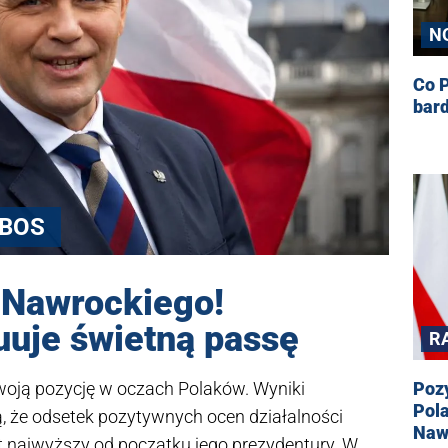
N
Co P
bar
BOS
 Nawrockiego!
uuje świetną passę
R
woją pozycję w oczach Polaków. Wyniki
Pozy
Pol
 że odsetek pozytywnych ocen działalności
Naw
t najwyższy od początku jego prezydentury. W