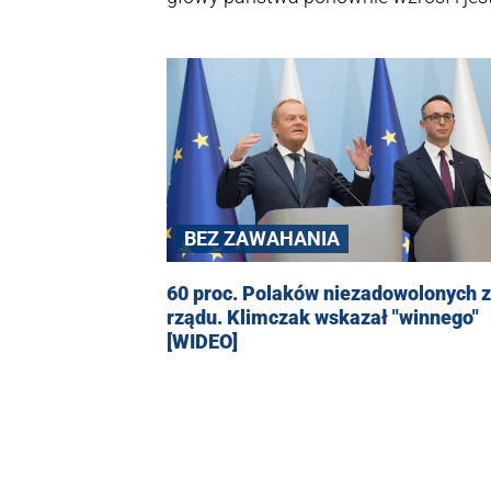
tym monecie wynosi 56 proc. Grupa p
BEZ ZAWAHANIA
60 proc. Polaków niezadowolonych z
rządu. Klimczak wskazał "winnego"
[WIDEO]