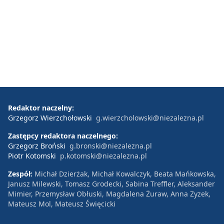
Redaktor naczelny:
Grzegorz Wierzchołowski
g.wierzcholowski@niezalezna.pl
Zastępcy redaktora naczelnego:
Grzegorz Broński
g.bronski@niezalezna.pl
Piotr Kotomski
p.kotomski@niezalezna.pl
Zespół:
Michał Dzierżak, Michał Kowalczyk, Beata Mańkowska,
Janusz Milewski, Tomasz Grodecki, Sabina Treffler, Aleksander
Mimier, Przemysław Obłuski, Magdalena Żuraw, Anna Zyzek,
Mateusz Mol, Mateusz Święcicki