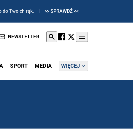
o do Twoich rąk.
|
>> SPRAWDŹ <<
NEWSLETTER
A
SPORT
MEDIA
WIĘCEJ