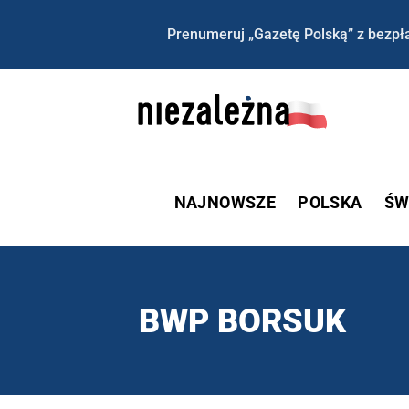
Prenumeruj „Gazetę Polską” z bezpła
NAJNOWSZE
POLSKA
ŚW
BWP BORSUK