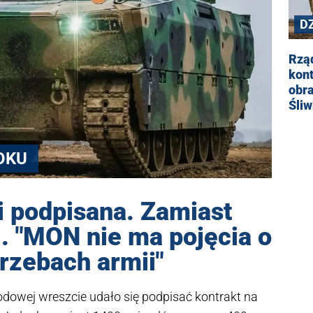
D
D
Rzą
kont
obra
Śli
OKU
 podpisana. Zamiast
. "MON nie ma pojęcia o
rzebach armii"
odowej wreszcie udało się podpisać kontrakt na