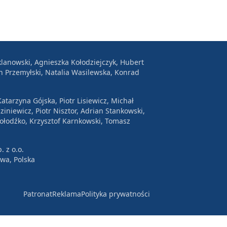
lanowski, Agnieszka Kołodziejczyk, Hubert
n Przemyłski, Natalia Wasilewska, Konrad
atarzyna Gójska, Piotr Lisiewicz, Michał
ziniewicz, Piotr Nisztor, Adrian Stankowski,
Wołodźko, Krzysztof Karnkowski, Tomasz
. z o.o.
awa, Polska
Patronat
Reklama
Polityka prywatności