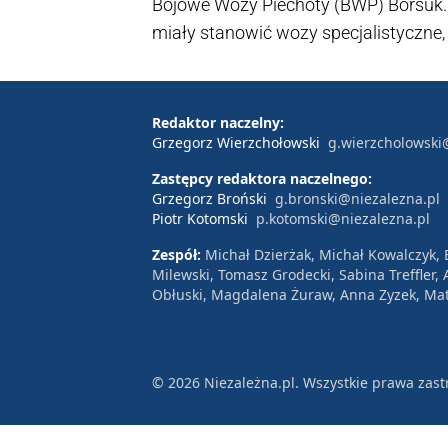
Bojowe Wozy Piechoty (BWP) Borsuk.
miały stanowić wozy specjalistyczne, 
realizacji do 2029 r. Ręce opadają, 
jest mikroskopijne w porównaniu z z
Andrzej Śliwka, poseł PiS, członek S
Redaktor naczelny:
Grzegorz Wierzchołowski
g.wierzcholowski
komentując dzisiejszą umowę podpi
Zastępcy redaktora naczelnego:
Grzegorz Broński
g.bronski@niezalezna.pl
Piotr Kotomski
p.kotomski@niezalezna.pl
Zespół:
Michał Dzierżak, Michał Kowalczyk,
Milewski, Tomasz Grodecki, Sabina Treffler
Obłuski, Magdalena Żuraw, Anna Zyzek, Mat
© 2026 Niezależna.pl. Wszystkie prawa zast