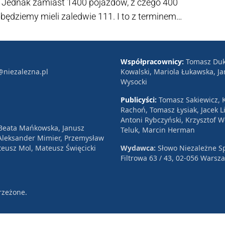
 Jednak zamiast 1400 pojazdów, z czego 400
będziemy mieli zaledwie 111. I to z terminem
patrząc na obecne kierownictwo MON. Zamówienie
apotrzebowaniem – mówi portalowi Niezależna.pl
ejmowej Komisji Obrony Narodowej (SKON),
Współpracownicy:
Tomasz Duk
@niezalezna.pl
Kowalski, Mariola Łukawska, Ja
saną w Warszawie.
Wysocki
Publicyści:
Tomasz Sakiewicz, K
Rachoń, Tomasz Łysiak, Jacek Li
Antoni Rybczyński, Krzysztof 
 Beata Mańkowska, Janusz
Teluk, Marcin Herman
, Aleksander Mimier, Przemysław
eusz Mol, Mateusz Święcicki
Wydawca:
Słowo Niezależne Sp
Filtrowa 63 / 43, 02-056 Warsz
rzeżone.