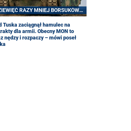
ZIEWIĘĆ RAZY MNIEJ BORSUKÓW
LA ARMII
d Tuska zaciągnął hamulec na
rakty dla armii. Obecny MON to
z nędzy i rozpaczy – mówi poseł
wka