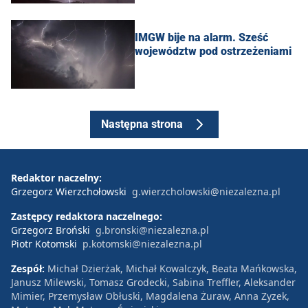
IMGW bije na alarm. Sześć
województw pod ostrzeżeniami
Następna strona
Redaktor naczelny:
Grzegorz Wierzchołowski
g.wierzcholowski@niezalezna.pl
Zastępcy redaktora naczelnego:
Grzegorz Broński
g.bronski@niezalezna.pl
Piotr Kotomski
p.kotomski@niezalezna.pl
Zespół:
Michał Dzierżak, Michał Kowalczyk, Beata Mańkowska,
Janusz Milewski, Tomasz Grodecki, Sabina Treffler, Aleksander
Mimier, Przemysław Obłuski, Magdalena Żuraw, Anna Zyzek,