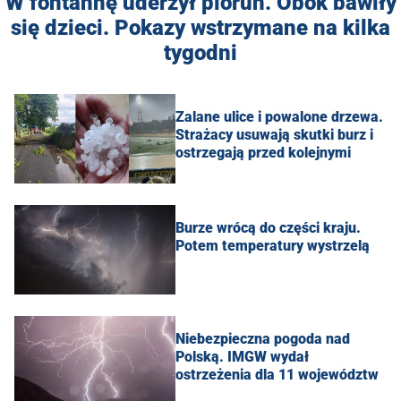
W fontannę uderzył piorun. Obok bawiły
się dzieci. Pokazy wstrzymane na kilka
tygodni
Zalane ulice i powalone drzewa.
Strażacy usuwają skutki burz i
ostrzegają przed kolejnymi
Burze wrócą do części kraju.
Potem temperatury wystrzelą
Niebezpieczna pogoda nad
Polską. IMGW wydał
ostrzeżenia dla 11 województw