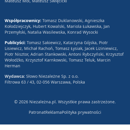
Mateusz Mol, Mateusz Święcicki
Współpracownicy:
Tomasz Duklanowski, Agnieszka
Kołodziejczyk, Hubert Kowalski, Mariola Łukawska, Jan
Przemyłski, Natalia Wasilewska, Konrad Wysocki
Publicyści:
Tomasz Sakiewicz, Katarzyna Gójska, Piotr
Lisiewicz, Michał Rachoń, Tomasz Łysiak, Jacek Liziniewicz,
Piotr Nisztor, Adrian Stankowski, Antoni Rybczyński, Krzysztof
Wołodźko, Krzysztof Karnkowski, Tomasz Teluk, Marcin
Herman
Wydawca:
Słowo Niezależne Sp. z o.o.
Filtrowa 63 / 43, 02-056 Warszawa, Polska
© 2026 Niezależna.pl. Wszystkie prawa zastrzeżone.
Patronat
Reklama
Polityka prywatności