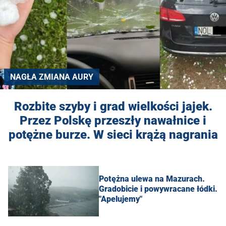
NAGŁA ZMIANA AURY
Rozbite szyby i grad wielkości jajek.
Przez Polskę przeszły nawałnice i
potężne burze. W sieci krążą nagrania
Potężna ulewa na Mazurach.
Gradobicie i powywracane łódki.
"Apelujemy"