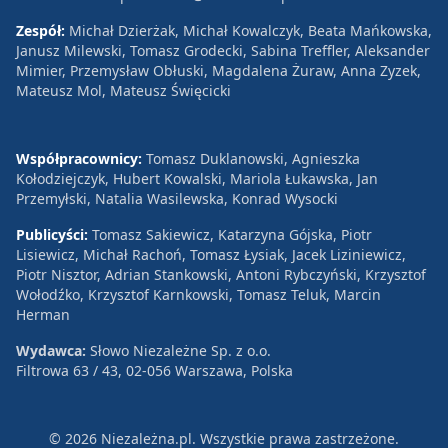
Zespół:
Michał Dzierżak, Michał Kowalczyk, Beata Mańkowska,
Janusz Milewski, Tomasz Grodecki, Sabina Treffler, Aleksander
Mimier, Przemysław Obłuski, Magdalena Żuraw, Anna Zyzek,
Mateusz Mol, Mateusz Święcicki
Współpracownicy:
Tomasz Duklanowski, Agnieszka
Kołodziejczyk, Hubert Kowalski, Mariola Łukawska, Jan
Przemyłski, Natalia Wasilewska, Konrad Wysocki
Publicyści:
Tomasz Sakiewicz, Katarzyna Gójska, Piotr
Lisiewicz, Michał Rachoń, Tomasz Łysiak, Jacek Liziniewicz,
Piotr Nisztor, Adrian Stankowski, Antoni Rybczyński, Krzysztof
Wołodźko, Krzysztof Karnkowski, Tomasz Teluk, Marcin
Herman
Wydawca:
Słowo Niezależne Sp. z o.o.
Filtrowa 63 / 43, 02-056 Warszawa, Polska
© 2026 Niezależna.pl. Wszystkie prawa zastrzeżone.