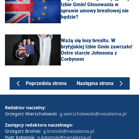
Izbie Gmin! Głosowania w
sprawie umowy brexitowej nie
będzie?
Ważą się losy brexitu. W
brytyjskiej Izbie Gmin zawrzało!
Ostre starcie Johnsona z
Corbynem
Poprzednia strona
Następna strona
Redaktor naczelny:
Grzegorz Wierzchołowski
g.wierzcholowski@niezalezna.pl
Zastępcy redaktora naczelnego:
Grzegorz Broński
g.bronski@niezalezna.pl
Piotr Kotomski
p.kotomski@niezalezna.pl