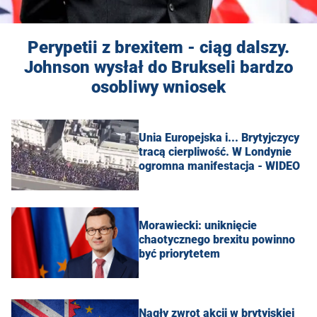
Perypetii z brexitem - ciąg dalszy.
Johnson wysłał do Brukseli bardzo
osobliwy wniosek
Unia Europejska i... Brytyjczycy
tracą cierpliwość. W Londynie
ogromna manifestacja - WIDEO
Morawiecki: uniknięcie
chaotycznego brexitu powinno
być priorytetem
Nagły zwrot akcji w brytyjskiej