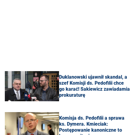
Duklanowski ujawnił skandal, a
szef Komisji ds. Pedofilii chce
go karać! Sakiewicz zawiadamia
prokuraturę
Komisja ds. Pedofilii a sprawa
ks. Dymera. Kmieciak:
Postępowanie kanoniczne to