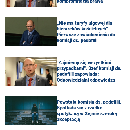
kompromitacja prawa
„Nie ma taryfy ulgowej dla
hierarchów kościelnych”.
Pierwsze zawiadomienia do
komisji ds. pedofilii
"Zajmiemy się wszystkimi
przypadkami". Szef komisji ds.
pedofilii zapowiada:
Odpowiedzialni odpowiedzą
Powstała komisja ds. pedofilii.
Spotkała się z rzadko
spotykaną w Sejmie szeroką
akceptacją