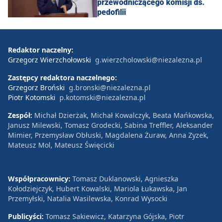
przewodniczącego komisji ds.
pedofilii
Redaktor naczelny:
Grzegorz Wierzchołowski
g.wierzcholowski@niezalezna.pl
Zastępcy redaktora naczelnego:
Grzegorz Broński
g.bronski@niezalezna.pl
Piotr Kotomski
p.kotomski@niezalezna.pl
Zespół:
Michał Dzierżak, Michał Kowalczyk, Beata Mańkowska,
Janusz Milewski, Tomasz Grodecki, Sabina Treffler, Aleksander
Mimier, Przemysław Obłuski, Magdalena Żuraw, Anna Zyzek,
Mateusz Mol, Mateusz Święcicki
Współpracownicy:
Tomasz Duklanowski, Agnieszka
Kołodziejczyk, Hubert Kowalski, Mariola Łukawska, Jan
Przemyłski, Natalia Wasilewska, Konrad Wysocki
Publicyści:
Tomasz Sakiewicz, Katarzyna Gójska, Piotr