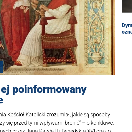
Dymi
ozn
piej poinformowany
e
a Kościół Katolicki zrozumiał, jakie są sposoby
ży się przed tymi wpływami bronić” – o konklawe,
ych przez Jana Pawła II i Benedykta XVI oraz o