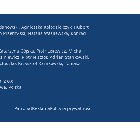
lanowski, Agnieszka Kołodziejczyk, Hubert
n Przemyłski, Natalia Wasilewska, Konrad
atarzyna Gójska, Piotr Lisiewicz, Michał
ziniewicz, Piotr Nisztor, Adrian Stankowski,
Wołodźko, Krzysztof Karnkowski, Tomasz
. z o.o.
awa, Polska
Patronat
Reklama
Polityka prywatności