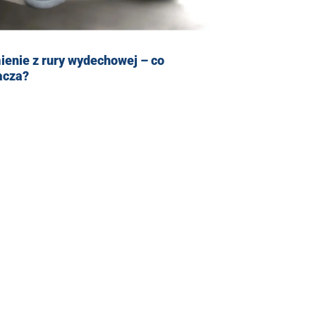
enie z rury wydechowej – co
acza?