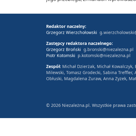
nieustannym problemie z uzyskaniem
Przemysław Śliwiński, autor książki 
Redaktor naczelny:
Grzegorz Wierzchołowski
g.wierzcholowski
Zastępcy redaktora naczelnego:
Grzegorz Broński
g.bronski@niezalezna.pl
Piotr Kotomski
p.kotomski@niezalezna.pl
Zespół:
Michał Dzierżak, Michał Kowalczyk,
Milewski, Tomasz Grodecki, Sabina Treffler
Obłuski, Magdalena Żuraw, Anna Zyzek, Mat
© 2026 Niezależna.pl. Wszystkie prawa zast