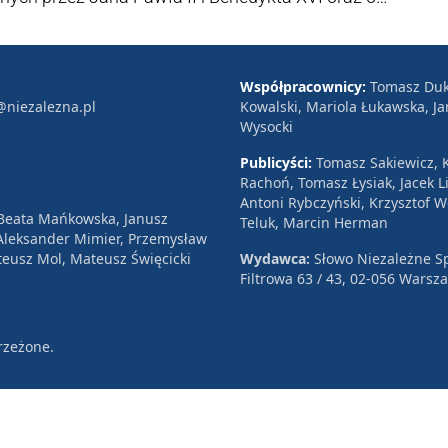
 odpowiedniego koloru dymu opowiada ks.
„Konklawe. Tajemnice wyborów papieskich”.
Współpracownicy:
Tomasz Duk
@niezalezna.pl
Kowalski, Mariola Łukawska, Ja
Wysocki
Publicyści:
Tomasz Sakiewicz, K
Rachoń, Tomasz Łysiak, Jacek Li
Antoni Rybczyński, Krzysztof 
 Beata Mańkowska, Janusz
Teluk, Marcin Herman
, Aleksander Mimier, Przemysław
eusz Mol, Mateusz Święcicki
Wydawca:
Słowo Niezależne Sp
Filtrowa 63 / 43, 02-056 Warsz
rzeżone.