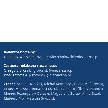
Redaktor naczelny:
Grzegorz Wierzchołowski
g.wierzcholowski@niezalezna.pl
Zastępcy redaktora naczelnego:
Grzegorz Broński
g.bronski@niezalezna.pl
Piotr Kotomski
p.kotomski@niezalezna.pl
Zespół:
Michał Dzierżak, Michał Kowalczyk, Beata Mańkowska,
Janusz Milewski, Tomasz Grodecki, Sabina Treffler, Aleksander
Mimier, Przemysław Obłuski, Magdalena Żuraw, Anna Zyzek,
Mateusz Mol, Mateusz Święcicki