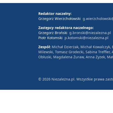
Redaktor naczelny:
Grzegorz Wierzchołowski
g.wierzcholowski
Zastępcy redaktora naczelnego:
Grzegorz Broński
g.bronski@niezalezna.pl
Piotr Kotomski
p.kotomski@niezalezna.pl
Zespół:
Michał Dzierżak, Michał Kowalczyk,
Milewski, Tomasz Grodecki, Sabina Treffler
Obłuski, Magdalena Żuraw, Anna Zyzek, Mat
© 2026 Niezależna.pl. Wszystkie prawa zast