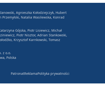
lanowski, Agnieszka Kołodziejczyk, Hubert
n Przemyłski, Natalia Wasilewska, Konrad
atarzyna Gójska, Piotr Lisiewicz, Michał
ziniewicz, Piotr Nisztor, Adrian Stankowski,
Wołodźko, Krzysztof Karnkowski, Tomasz
. z o.o.
awa, Polska
Patronat
Reklama
Polityka prywatności