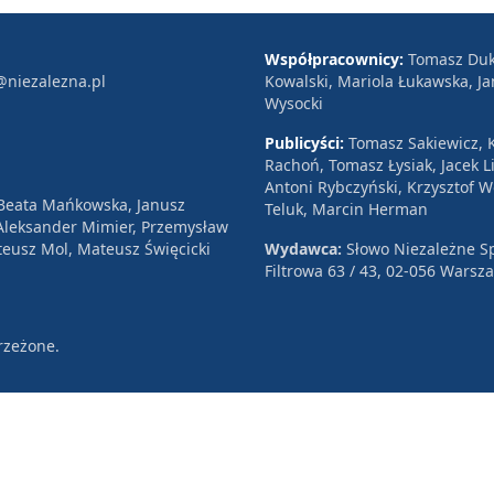
Współpracownicy:
Tomasz Duk
@niezalezna.pl
Kowalski, Mariola Łukawska, Ja
Wysocki
Publicyści:
Tomasz Sakiewicz, K
Rachoń, Tomasz Łysiak, Jacek Li
Antoni Rybczyński, Krzysztof 
 Beata Mańkowska, Janusz
Teluk, Marcin Herman
, Aleksander Mimier, Przemysław
eusz Mol, Mateusz Święcicki
Wydawca:
Słowo Niezależne Sp
Filtrowa 63 / 43, 02-056 Warsz
rzeżone.