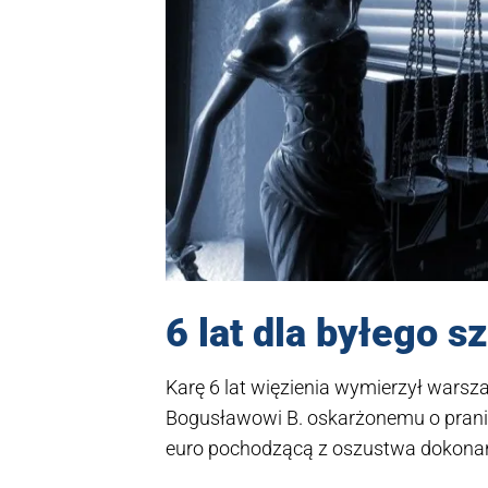
6 lat dla byłego s
Karę 6 lat więzienia wymierzył warsz
Bogusławowi B. oskarżonemu o pranie
euro pochodzącą z oszustwa dokonane
nieprawomocny.