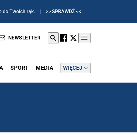
o do Twoich rąk.
|
>> SPRAWDŹ <<
NEWSLETTER
A
SPORT
MEDIA
WIĘCEJ