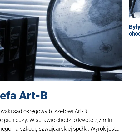
Były
chod
zefa Art-B
awski sąd okręgowy b. szefowi Art-B,
 pieniędzy. W sprawie chodzi o kwotę 2,7 mln
go na szkodę szwajcarskiej spółki. Wyrok jest