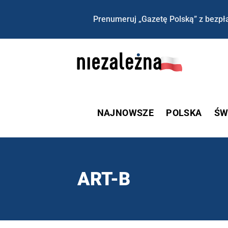
Prenumeruj „Gazetę Polską” z bezpła
NAJNOWSZE
POLSKA
ŚW
ART-B