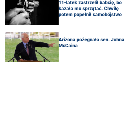
11-latek zastrzelił babcię, bo
kazała mu sprzątać. Chwilę
potem popełnił samobójstwo
Arizona pożegnała sen. Johna
McCaina