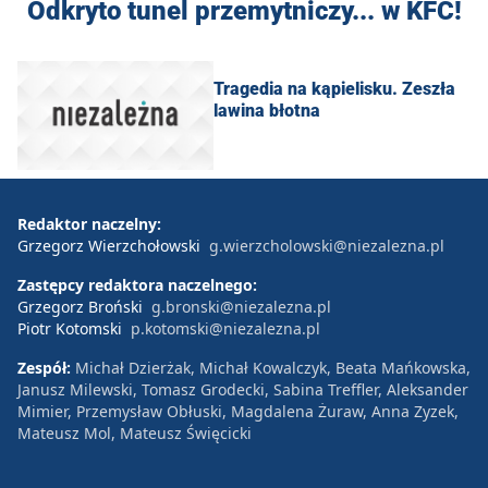
Odkryto tunel przemytniczy... w KFC!
Tragedia na kąpielisku. Zeszła
lawina błotna
Redaktor naczelny:
Grzegorz Wierzchołowski
g.wierzcholowski@niezalezna.pl
Zastępcy redaktora naczelnego:
Grzegorz Broński
g.bronski@niezalezna.pl
Piotr Kotomski
p.kotomski@niezalezna.pl
Zespół:
Michał Dzierżak, Michał Kowalczyk, Beata Mańkowska,
Janusz Milewski, Tomasz Grodecki, Sabina Treffler, Aleksander
Mimier, Przemysław Obłuski, Magdalena Żuraw, Anna Zyzek,
Mateusz Mol, Mateusz Święcicki