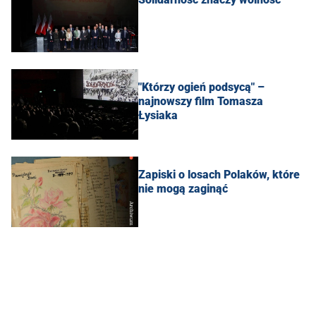
"Którzy ogień podsycą" –
najnowszy film Tomasza
Łysiaka
Zapiski o losach Polaków, które
nie mogą zaginąć