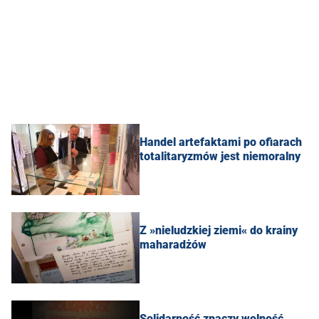
Handel artefaktami po ofiarach
totalitaryzmów jest niemoralny
Z »nieludzkiej ziemi« do krainy
maharadżów
Solidarność znaczy wolność