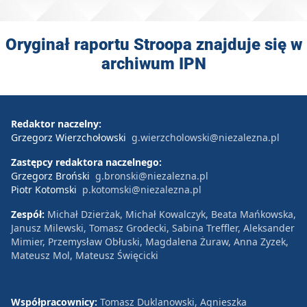
Oryginał raportu Stroopa znajduje się w
archiwum IPN
Redaktor naczelny:
Grzegorz Wierzchołowski
g.wierzcholowski@niezalezna.pl
Zastępcy redaktora naczelnego:
Grzegorz Broński
g.bronski@niezalezna.pl
Piotr Kotomski
p.kotomski@niezalezna.pl
Zespół:
Michał Dzierżak, Michał Kowalczyk, Beata Mańkowska,
Janusz Milewski, Tomasz Grodecki, Sabina Treffler, Aleksander
Mimier, Przemysław Obłuski, Magdalena Żuraw, Anna Zyzek,
Mateusz Mol, Mateusz Święcicki
Współpracownicy:
Tomasz Duklanowski, Agnieszka