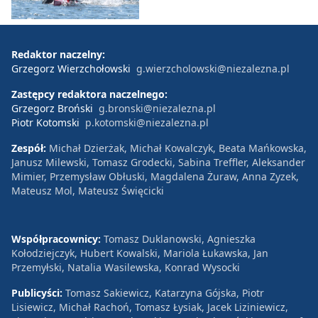
Redaktor naczelny:
Grzegorz Wierzchołowski
g.wierzcholowski@niezalezna.pl
Zastępcy redaktora naczelnego:
Grzegorz Broński
g.bronski@niezalezna.pl
Piotr Kotomski
p.kotomski@niezalezna.pl
Zespół:
Michał Dzierżak, Michał Kowalczyk, Beata Mańkowska,
Janusz Milewski, Tomasz Grodecki, Sabina Treffler, Aleksander
Mimier, Przemysław Obłuski, Magdalena Żuraw, Anna Zyzek,
Mateusz Mol, Mateusz Święcicki
Współpracownicy:
Tomasz Duklanowski, Agnieszka
Kołodziejczyk, Hubert Kowalski, Mariola Łukawska, Jan
Przemyłski, Natalia Wasilewska, Konrad Wysocki
Publicyści:
Tomasz Sakiewicz, Katarzyna Gójska, Piotr
Lisiewicz, Michał Rachoń, Tomasz Łysiak, Jacek Liziniewicz,