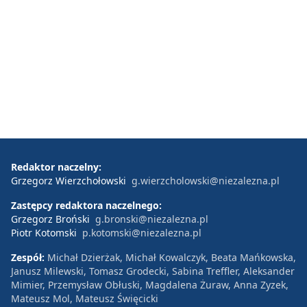
Redaktor naczelny:
Grzegorz Wierzchołowski
g.wierzcholowski@niezalezna.pl
Zastępcy redaktora naczelnego:
Grzegorz Broński
g.bronski@niezalezna.pl
Piotr Kotomski
p.kotomski@niezalezna.pl
Zespół:
Michał Dzierżak, Michał Kowalczyk, Beata Mańkowska,
Janusz Milewski, Tomasz Grodecki, Sabina Treffler, Aleksander
Mimier, Przemysław Obłuski, Magdalena Żuraw, Anna Zyzek,
Mateusz Mol, Mateusz Święcicki