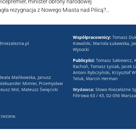
icepremier, minister obrony narodowej
gła rezygnacja z Nowego Miasta nad Pilicą?
powiedź poprzedniego szefa MON z listopada
Współpracownicy:
Tomasz Duk
@niezalezna.pl
Kowalski, Mariola Łukawska, Ja
Wysocki
Publicyści:
Tomasz Sakiewicz, K
Rachoń, Tomasz Łysiak, Jacek Li
Antoni Rybczyński, Krzysztof 
 Beata Mańkowska, Janusz
Teluk, Marcin Herman
, Aleksander Mimier, Przemysław
eusz Mol, Mateusz Święcicki
Wydawca:
Słowo Niezależne Sp
Filtrowa 63 / 43, 02-056 Warsz
rzeżone.