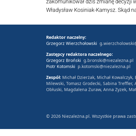
zakomunikował dziś zmianę decyzji w
Władysław Kosiniak-Kamysz. Skąd na
Niepokojące światło może rzucić wy
ubiegłego roku.
Redaktor naczelny:
Grzegorz Wierzchołowski
g.wierzcholowski
Zastępcy redaktora naczelnego:
Grzegorz Broński
g.bronski@niezalezna.pl
Piotr Kotomski
p.kotomski@niezalezna.pl
Zespół:
Michał Dzierżak, Michał Kowalczyk,
Milewski, Tomasz Grodecki, Sabina Treffler
Obłuski, Magdalena Żuraw, Anna Zyzek, Mat
© 2026 Niezależna.pl. Wszystkie prawa zast