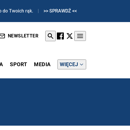
o do Twoich rąk.
|
>> SPRAWDŹ <<
NEWSLETTER
A
SPORT
MEDIA
WIĘCEJ