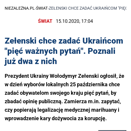
NIEZALEŻNA.PL
›
ŚWIAT
›
ZEŁENSKI CHCE ZADAĆ UKRAIŃCOM "PIĘĆ W
ŚWIAT
15.10.2020, 17:04
Zełenski chce zadać Ukraińcom
"pięć ważnych pytań". Poznali
już dwa z nich
Prezydent Ukrainy Wołodymyr Zełenski ogłosił, że
w dzień wyborów lokalnych 25 października chce
zadać obywatelom swojego kraju pięć pytań, by
zbadać opinię publiczną. Zamierza m.in. zapytać,
czy popierają legalizację medycznej marihuany i
wprowadzenie kary dożywocia za korupcję.