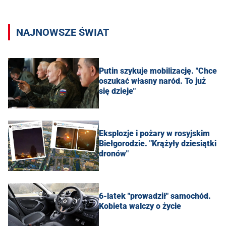
NAJNOWSZE ŚWIAT
Putin szykuje mobilizację. "Chce
oszukać własny naród. To już
się dzieje"
Eksplozje i pożary w rosyjskim
Biełgorodzie. "Krążyły dziesiątki
dronów"
6-latek "prowadził" samochód.
Kobieta walczy o życie