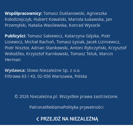
Współpracownicy:
Tomasz Duklanowski, Agnieszka
Kołodziejczyk, Hubert Kowalski, Mariola Łukawska, Jan
Przemyłski, Natalia Wasilewska, Konrad Wysocki
Publicyści:
Tomasz Sakiewicz, Katarzyna Gójska, Piotr
Lisiewicz, Michał Rachoń, Tomasz Łysiak, Jacek Liziniewicz,
Piotr Nisztor, Adrian Stankowski, Antoni Rybczyński, Krzysztof
Wołodźko, Krzysztof Karnkowski, Tomasz Teluk, Marcin
Herman
Wydawca:
Słowo Niezależne Sp. z o.o.
Filtrowa 63 / 43, 02-056 Warszawa, Polska
© 2026 Niezależna.pl. Wszystkie prawa zastrzeżone.
Patronat
Reklama
Polityka prywatności
PRZEJDŹ NA NIEZALEŻNĄ