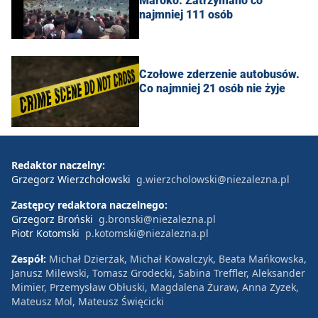
Maroko: Zatrzymano co
najmniej 111 osób
Czołowe zderzenie autobusów.
Co najmniej 21 osób nie żyje
Redaktor naczelny:
Grzegorz Wierzchołowski
g.wierzcholowski@niezalezna.pl
Zastępcy redaktora naczelnego:
Grzegorz Broński
g.bronski@niezalezna.pl
Piotr Kotomski
p.kotomski@niezalezna.pl
Zespół:
Michał Dzierżak, Michał Kowalczyk, Beata Mańkowska,
Janusz Milewski, Tomasz Grodecki, Sabina Treffler, Aleksander
Mimier, Przemysław Obłuski, Magdalena Żuraw, Anna Zyzek,
Mateusz Mol, Mateusz Święcicki