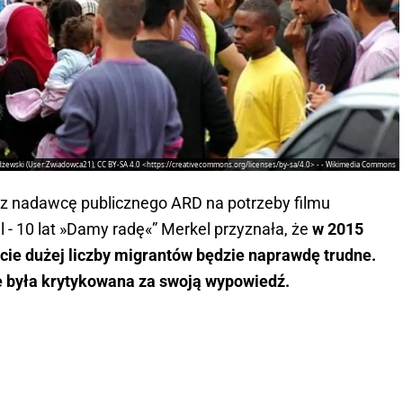
żewski (User:Zwiadowca21), CC BY-SA 4.0 <https://creativecommons.org/licenses/by-sa/4.0> - - Wikimedia Commons
 nadawcę publicznego ARD na potrzeby filmu
- 10 lat »Damy radę«” Merkel przyznała, że
w 2015
ęcie dużej liczby migrantów będzie naprawdę trudne.
ie była krytykowana za swoją wypowiedź.