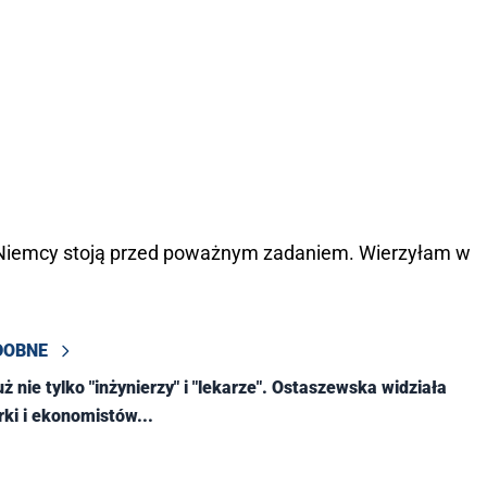
e Niemcy stoją przed poważnym zadaniem. Wierzyłam w
DOBNE
uż nie tylko "inżynierzy" i "lekarze". Ostaszewska widziała
rki i ekonomistów...