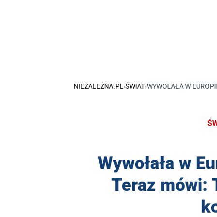
NIEZALEŻNA.PL
›
ŚWIAT
›
WYWOŁAŁA W EUROPIE
ŚW
Wywołała w Eur
Teraz mówi: T
k