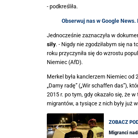
- podkreśliła.
Obserwuj nas w Google News. K
Jednocześnie zaznaczyła w dokumen
siły
. - Nigdy nie zgodziłabym się na t
roku przyczyniła się do wzrostu popul
Niemiec (AfD).
Merkel była kanclerzem Niemiec od 20
„Damy radę” („Wir schaffen das”), kt
2015 r. po tym, gdy okazało się, że 
migrantów, a tysiące z nich były już 
ZOBACZ PO
Migranci nada