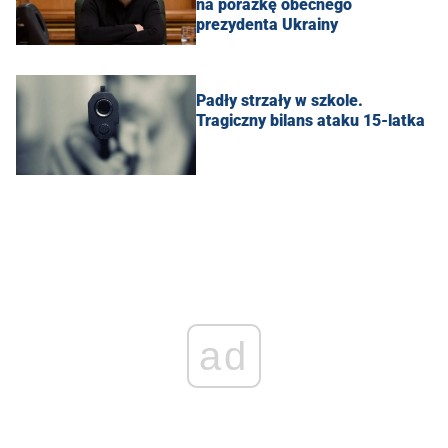
na porażkę obecnego
prezydenta Ukrainy
Padły strzały w szkole.
Tragiczny bilans ataku 15-latka
ad