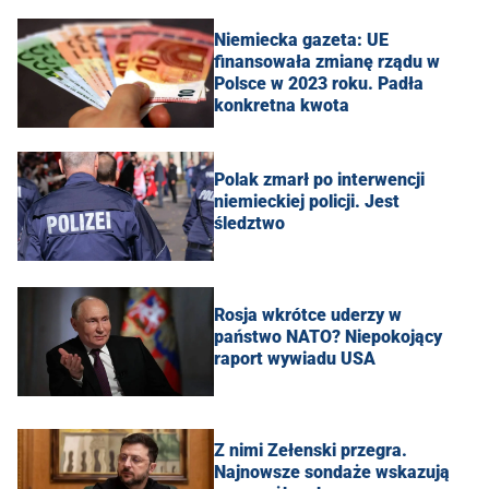
Niemiecka gazeta: UE
finansowała zmianę rządu w
Polsce w 2023 roku. Padła
konkretna kwota
Polak zmarł po interwencji
niemieckiej policji. Jest
śledztwo
Rosja wkrótce uderzy w
państwo NATO? Niepokojący
raport wywiadu USA
Z nimi Zełenski przegra.
Najnowsze sondaże wskazują