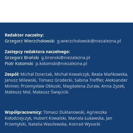
Redaktor naczelny:
Grzegorz Wierzchołowski
g.wierzcholowski@niezalezna.pl
Zastępcy redaktora naczelnego:
Grzegorz Broński
g.bronski@niezalezna.pl
Piotr Kotomski
p.kotomski@niezalezna.pl
Zespół:
Michał Dzierżak, Michał Kowalczyk, Beata Mańkowska,
Janusz Milewski, Tomasz Grodecki, Sabina Treffler, Aleksander
Mimier, Przemysław Obłuski, Magdalena Żuraw, Anna Zyzek,
Mateusz Mol, Mateusz Święcicki
Współpracownicy:
Tomasz Duklanowski, Agnieszka
Kołodziejczyk, Hubert Kowalski, Mariola Łukawska, Jan
Przemyłski, Natalia Wasilewska, Konrad Wysocki