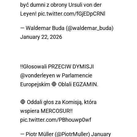
być dumni z obrony Ursuli von der
Leyen!
pic.twitter.com/fGjEDpCRNl
— Waldemar Buda (@waldemar_buda)
January 22, 2026
‼️Głosowali PRZECIW DYMISJI
@vonderleyen
w Parlamencie
Europejskim 🛑 Oblali EGZAMIN.
🛑 Oddali głos za Komisją, która
wspiera MERCOSUR‼️
pic.twitter.com/PBhouwp0wf
— Piotr Müller (@PiotrMuller)
January