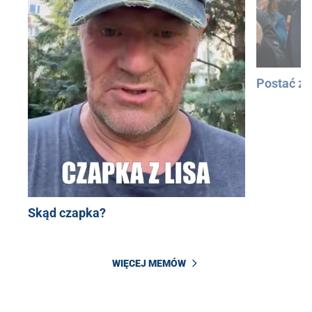
Postać z
Skąd czapka?
WIĘCEJ MEMÓW