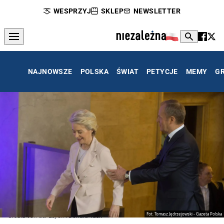
WESPRZYJ
SKLEP
NEWSLETTER
NAJNOWSZE
POLSKA
ŚWIAT
PETYCJE
MEMY
G
Fot. Tomasz Jędrzejowski - Gazeta Polska
Ursula von der Leyen i Donald Tusk