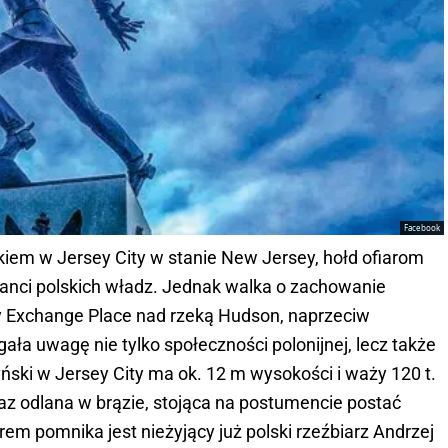
Facebook
kiem w Jersey City w stanie New Jersey, hołd ofiarom
tanci polskich władz. Jednak walka o zachowanie
 Exchange Place nad rzeką Hudson, naprzeciw
ała uwagę nie tylko społeczności polonijnej, lecz także
ński w Jersey City ma ok. 12 m wysokości i waży 120 t.
az odlana w brązie, stojąca na postumencie postać
em pomnika jest nieżyjący już polski rzeźbiarz Andrzej