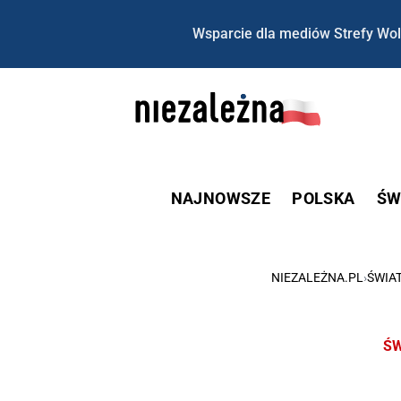
Wsparcie dla mediów Strefy Wol
NAJNOWSZE
POLSKA
ŚW
NIEZALEŻNA.PL
›
ŚWIA
ŚW