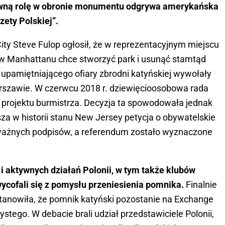
ną rolę w obronie monumentu odgrywa amerykańska
zety Polskiej”.
City Steve Fulop ogłosił, że w reprezentacyjnym miejscu
iw Manhattanu chce stworzyć park i usunąć stamtąd
pamiętniającego ofiary zbrodni katyńskiej wywołały
arszawie. W czerwcu 2018 r. dziewięcioosobowa rada
do projektu burmistrza. Decyzja ta spowodowała jednak
sza w historii stanu New Jersey petycja o obywatelskie
. ważnych podpisów, a referendum zostało wyznaczone
 aktywnych działań Polonii, w tym także klubów
 wycofali się z pomysłu przeniesienia pomnika.
Finalnie
stanowiła, że pomnik katyński pozostanie na Exchange
tego. W debacie brali udział przedstawiciele Polonii,