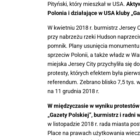
Pityński, który mieszkał w USA.
Aktyw
Polonia i działające w USA kluby „Ga
W kwietniu 2018 r. burmistrz Jersey 
przy nabrzeżu rzeki Hudson naprzec
pomnik. Plany usunięcia monumentu u
sprzeciw Polonii, a także władz w W
miejska Jersey City przychyliła się 
protesty, których efektem była pierw
referendum. Zebrano blisko 7,5 tys
na 11 grudnia 2018 r.
W międzyczasie w wyniku protestów i
„Gazety Polskiej”, burmistrz i radni
w listopadzie 2018 r. rada miasta po
Place na prawach użytkowania wieczys