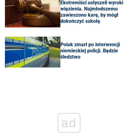
Ekstremiści usłyszeli wyroki
więzienia. Najmłodszemu
zawieszono karę, by mógł
dokończyć szkołę
Polak zmarł po interwencji
niemieckiej policji. Będzie
śledztwo
ad