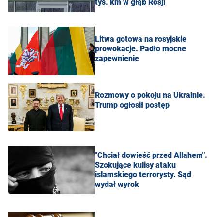
tys. km w głąb Rosji
Litwa gotowa na rosyjskie
prowokacje. Padło mocne
zapewnienie
Rozmowy o pokoju na Ukrainie.
Trump ogłosił postęp
"Chciał dowieść przed Allahem".
Szokujące kulisy ataku
islamskiego terrorysty. Sąd
wydał wyrok