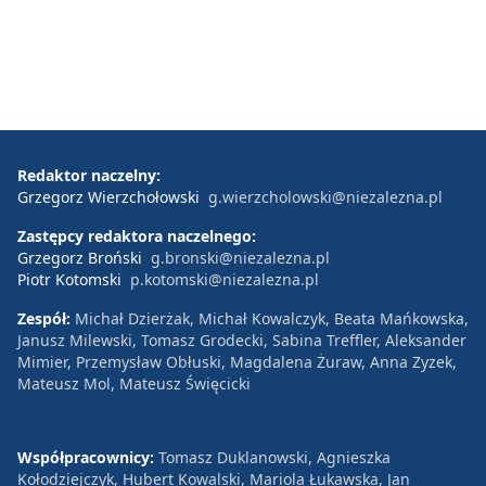
Redaktor naczelny:
Grzegorz Wierzchołowski
g.wierzcholowski@niezalezna.pl
Zastępcy redaktora naczelnego:
Grzegorz Broński
g.bronski@niezalezna.pl
Piotr Kotomski
p.kotomski@niezalezna.pl
Zespół:
Michał Dzierżak, Michał Kowalczyk, Beata Mańkowska,
Janusz Milewski, Tomasz Grodecki, Sabina Treffler, Aleksander
Mimier, Przemysław Obłuski, Magdalena Żuraw, Anna Zyzek,
Mateusz Mol, Mateusz Święcicki
Współpracownicy:
Tomasz Duklanowski, Agnieszka
Kołodziejczyk, Hubert Kowalski, Mariola Łukawska, Jan