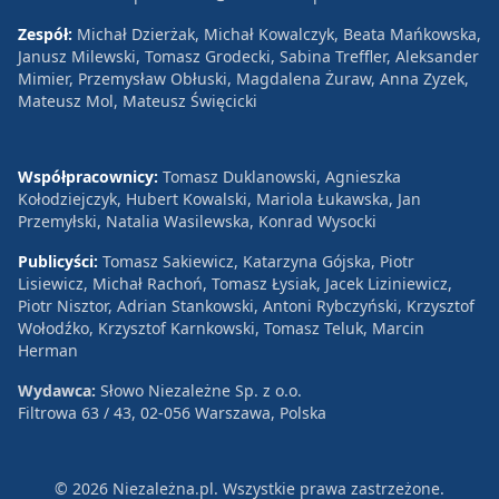
Zespół:
Michał Dzierżak, Michał Kowalczyk, Beata Mańkowska,
Janusz Milewski, Tomasz Grodecki, Sabina Treffler, Aleksander
Mimier, Przemysław Obłuski, Magdalena Żuraw, Anna Zyzek,
Mateusz Mol, Mateusz Święcicki
Współpracownicy:
Tomasz Duklanowski, Agnieszka
Kołodziejczyk, Hubert Kowalski, Mariola Łukawska, Jan
Przemyłski, Natalia Wasilewska, Konrad Wysocki
Publicyści:
Tomasz Sakiewicz, Katarzyna Gójska, Piotr
Lisiewicz, Michał Rachoń, Tomasz Łysiak, Jacek Liziniewicz,
Piotr Nisztor, Adrian Stankowski, Antoni Rybczyński, Krzysztof
Wołodźko, Krzysztof Karnkowski, Tomasz Teluk, Marcin
Herman
Wydawca:
Słowo Niezależne Sp. z o.o.
Filtrowa 63 / 43, 02-056 Warszawa, Polska
© 2026 Niezależna.pl. Wszystkie prawa zastrzeżone.