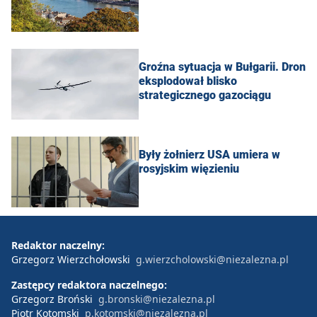
Groźna sytuacja w Bułgarii. Dron
eksplodował blisko
strategicznego gazociągu
Były żołnierz USA umiera w
rosyjskim więzieniu
Redaktor naczelny:
Grzegorz Wierzchołowski
g.wierzcholowski@niezalezna.pl
Zastępcy redaktora naczelnego:
Grzegorz Broński
g.bronski@niezalezna.pl
Piotr Kotomski
p.kotomski@niezalezna.pl