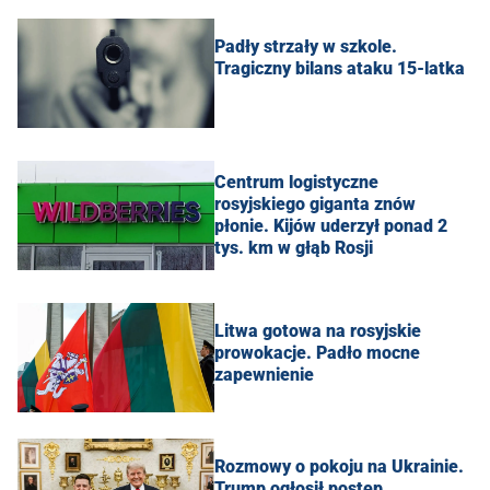
Padły strzały w szkole.
Tragiczny bilans ataku 15-latka
Centrum logistyczne
rosyjskiego giganta znów
płonie. Kijów uderzył ponad 2
tys. km w głąb Rosji
Litwa gotowa na rosyjskie
prowokacje. Padło mocne
zapewnienie
Rozmowy o pokoju na Ukrainie.
Trump ogłosił postęp