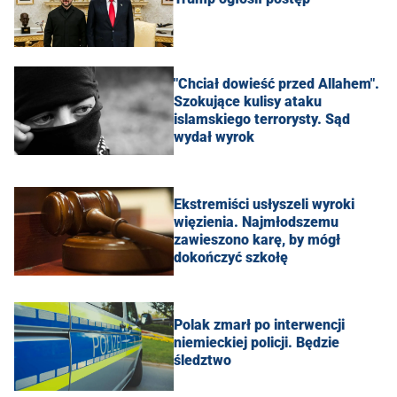
"Chciał dowieść przed Allahem".
Szokujące kulisy ataku
islamskiego terrorysty. Sąd
wydał wyrok
Ekstremiści usłyszeli wyroki
więzienia. Najmłodszemu
zawieszono karę, by mógł
dokończyć szkołę
Polak zmarł po interwencji
niemieckiej policji. Będzie
śledztwo