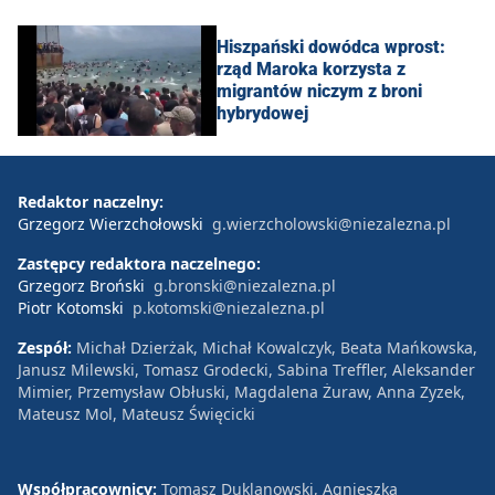
Hiszpański dowódca wprost:
rząd Maroka korzysta z
migrantów niczym z broni
hybrydowej
Redaktor naczelny:
Grzegorz Wierzchołowski
g.wierzcholowski@niezalezna.pl
Zastępcy redaktora naczelnego:
Grzegorz Broński
g.bronski@niezalezna.pl
Piotr Kotomski
p.kotomski@niezalezna.pl
Zespół:
Michał Dzierżak, Michał Kowalczyk, Beata Mańkowska,
Janusz Milewski, Tomasz Grodecki, Sabina Treffler, Aleksander
Mimier, Przemysław Obłuski, Magdalena Żuraw, Anna Zyzek,
Mateusz Mol, Mateusz Święcicki
Współpracownicy:
Tomasz Duklanowski, Agnieszka