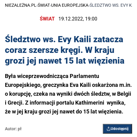
NIEZALEŻNA.PL
›
ŚWIAT
›
UNIA EUROPEJSKA
›
ŚLEDZTWO WS. EVY KAIL
ŚWIAT
19.12.2022, 19:00
Śledztwo ws. Evy Kaili zatacza
coraz szersze kręgi. W kraju
grozi jej nawet 15 lat więzienia
Była wiceprzewodnicząca Parlamentu
Europejskiego, greczynka Eva Kaili oskarżona m.in.
o korupcję, czeka na wyniki dwóch śledztw, w Belgii
i Grecji. Z informacji portalu Kathimerini wynika,
że w jej kraju grozi jej nawet do 15 lat więzienia.
Autor:
pł
Udostępnij