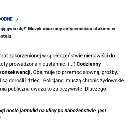
DOBNE
oją gwiazdę!” Muzyk oburzony antysemickim atakiem w
otelu
mat zakorzenionej w społeczeństwie nienawiści do
tety prowadzona nieustannie. (...)
Codzienny
 konsekwencji.
Obejmuje to przemoc słowną, groźby,
 są dorośli i dzieci. Policjanci muszą chronić żydowskie
inia publiczna uważa to za oczywiste. Dlaczego
gi nosić jarmułki na ulicy po nabożeństwie, jest
"