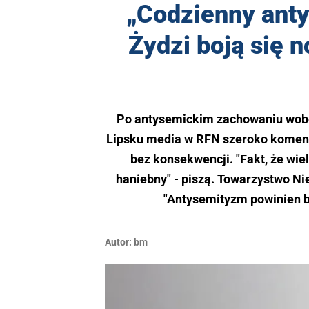
„Codzienny ant
Żydzi boją się n
Po antysemickim zachowaniu wobe
Lipsku media w RFN szeroko komentu
bez konsekwencji. "Fakt, że wie
haniebny" - piszą. Towarzystwo Ni
"Antysemityzm powinien b
Autor:
bm