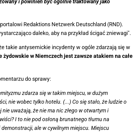
zowany i powinien być ogólnie traktowany jako
 portalowi Redaktions Netzwerk Deutschland (RND).
wystarczająco daleko, aby na przykład ścigać zniewagi".
że takie antysemickie incydenty w ogóle zdarzają się w
ie żydowskie w Niemczech jest zawsze atakiem na całe
komentarzu do sprawy:
emityzmu zdarza się w takim miejscu, w dużym
, nie wobec tylko hotelu. (...) Co się stało, że ludzie o
 nie uważają, że nie ma nic złego w otwartym i
iści? I to nie pod osłoną brunatnego tłumu na
 demonstracji, ale w cywilnym miejscu. Miejscu