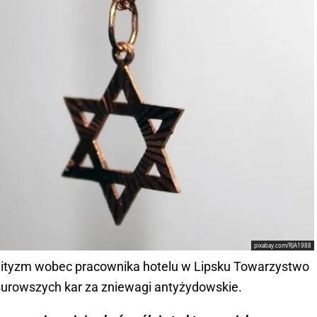
pixabay.com/RJA1988
mityzm wobec pracownika hotelu w Lipsku Towarzystwo
surowszych kar za zniewagi antyżydowskie.