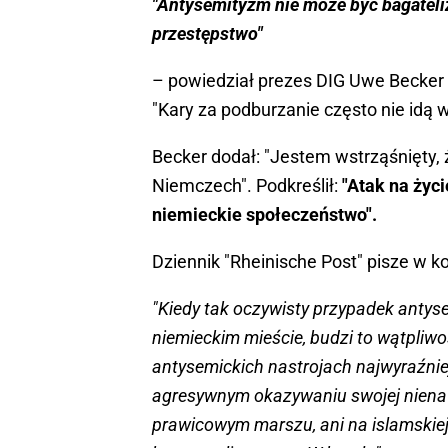
"Antysemityzm nie może być bagateli
przestępstwo"
– powiedział prezes DIG Uwe Becker
"Kary za podburzanie często nie idą 
Becker dodał: "Jestem wstrząśnięty, 
Niemczech". Podkreślił:
"Atak na życ
niemieckie społeczeństwo".
Dziennik "Rheinische Post" pisze w 
"Kiedy tak oczywisty przypadek antys
niemieckim mieście, budzi to wątpliwości
antysemickich nastrojach najwyraźniej
agresywnym okazywaniu swojej nienaw
prawicowym marszu, ani na islamskiej