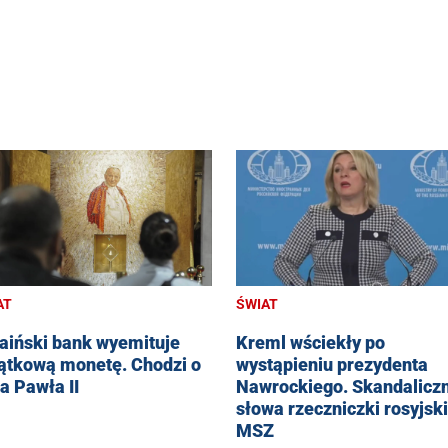
ŚWIAT
AT
Kreml wściekły po
aiński bank wyemituje
wystąpieniu prezydenta
ątkową monetę. Chodzi o
Nawrockiego. Skandalicz
a Pawła II
słowa rzeczniczki rosyjsk
MSZ