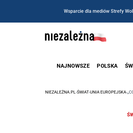
Wsparcie dla mediów Strefy Wol
NAJNOWSZE
POLSKA
ŚW
NIEZALEŻNA.PL
›
ŚWIAT
›
UNIA EUROPEJSKA
›
„C
ŚW