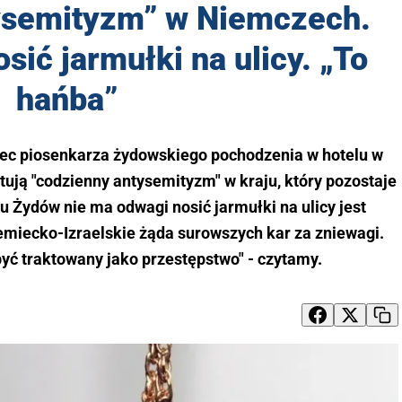
ysemityzm” w Niemczech.
osić jarmułki na ulicy. „To
hańba”
c piosenkarza żydowskiego pochodzenia w hotelu w
ją "codzienny antysemityzm" w kraju, który pozostaje
lu Żydów nie ma odwagi nosić jarmułki na ulicy jest
emiecko-Izraelskie żąda surowszych kar za zniewagi.
yć traktowany jako przestępstwo" - czytamy.