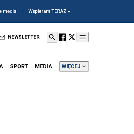
e media!
|
Wspieram TERAZ »
NEWSLETTER
A
SPORT
MEDIA
WIĘCEJ
MUŁKI NA ULICY. „TO HAŃBA”