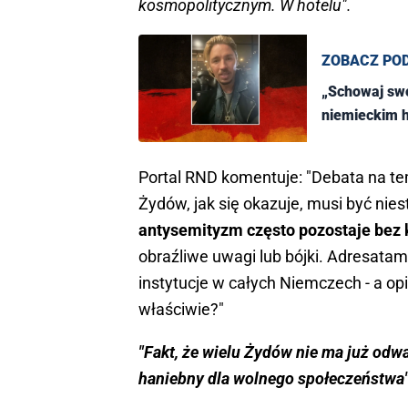
kosmopolitycznym. W hotelu".
ZOBACZ PO
„Schowaj sw
niemieckim h
Portal RND komentuje: "Debata na te
Żydów, jak się okazuje, musi być nies
antysemityzm często pozostaje bez
obraźliwe uwagi lub bójki. Adresatami
instytucje w całych Niemczech - a op
właściwie?"
"Fakt, że wielu Żydów nie ma już odwa
haniebny dla wolnego społeczeństwa