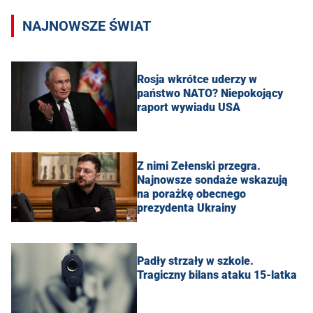
NAJNOWSZE ŚWIAT
Rosja wkrótce uderzy w
państwo NATO? Niepokojący
raport wywiadu USA
Z nimi Zełenski przegra.
Najnowsze sondaże wskazują
na porażkę obecnego
prezydenta Ukrainy
Padły strzały w szkole.
Tragiczny bilans ataku 15-latka