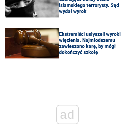
islamskiego terrorysty. Sąd
wydał wyrok
Ekstremiści usłyszeli wyroki
więzienia. Najmłodszemu
zawieszono karę, by mógł
dokończyć szkołę
ad