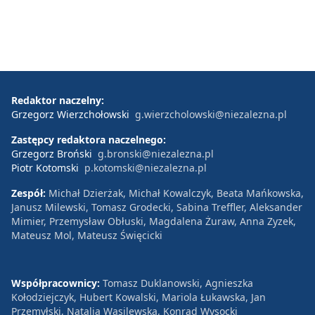
Redaktor naczelny:
Grzegorz Wierzchołowski
g.wierzcholowski@niezalezna.pl
Zastępcy redaktora naczelnego:
Grzegorz Broński
g.bronski@niezalezna.pl
Piotr Kotomski
p.kotomski@niezalezna.pl
Zespół:
Michał Dzierżak, Michał Kowalczyk, Beata Mańkowska,
Janusz Milewski, Tomasz Grodecki, Sabina Treffler, Aleksander
Mimier, Przemysław Obłuski, Magdalena Żuraw, Anna Zyzek,
Mateusz Mol, Mateusz Święcicki
Współpracownicy:
Tomasz Duklanowski, Agnieszka
Kołodziejczyk, Hubert Kowalski, Mariola Łukawska, Jan
Przemyłski, Natalia Wasilewska, Konrad Wysocki