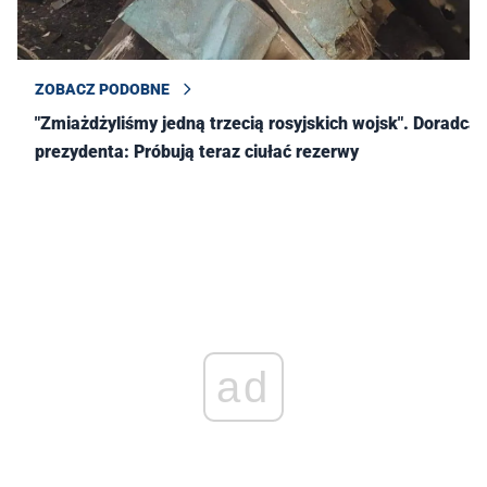
ZOBACZ PODOBNE
"Zmiażdżyliśmy jedną trzecią rosyjskich wojsk". Doradca
prezydenta: Próbują teraz ciułać rezerwy
ad