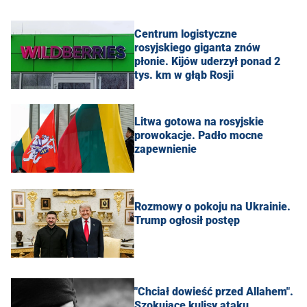
Centrum logistyczne
rosyjskiego giganta znów
płonie. Kijów uderzył ponad 2
tys. km w głąb Rosji
Litwa gotowa na rosyjskie
prowokacje. Padło mocne
zapewnienie
Rozmowy o pokoju na Ukrainie.
Trump ogłosił postęp
"Chciał dowieść przed Allahem".
Szokujące kulisy ataku