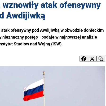
a wznowiły atak ofensywny
d Awdijiwką
k atak ofensywny pod Awdijiwką w obwodzie donieckim
y nieznaczny postęp - podaje w najnowszej analizie
nstytut Studiów nad Wojną (ISW).