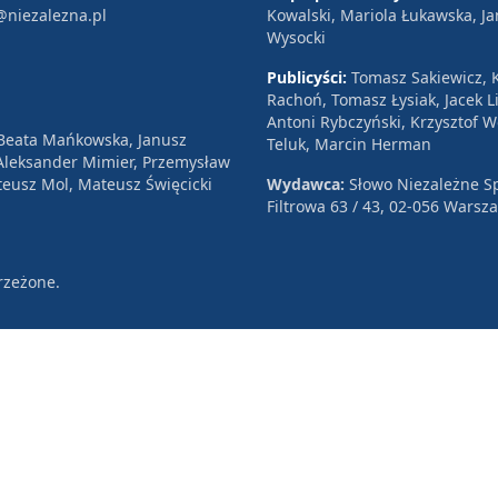
@niezalezna.pl
Kowalski, Mariola Łukawska, Ja
Wysocki
Publicyści:
Tomasz Sakiewicz, K
Rachoń, Tomasz Łysiak, Jacek Li
Antoni Rybczyński, Krzysztof 
 Beata Mańkowska, Janusz
Teluk, Marcin Herman
, Aleksander Mimier, Przemysław
eusz Mol, Mateusz Święcicki
Wydawca:
Słowo Niezależne Sp
Filtrowa 63 / 43, 02-056 Warsz
rzeżone.