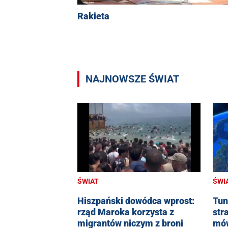
Rakieta
NAJNOWSZE ŚWIAT
ŚWIAT
ŚWI
Hiszpański dowódca wprost:
Tun
rząd Maroka korzysta z
str
migrantów niczym z broni
mów