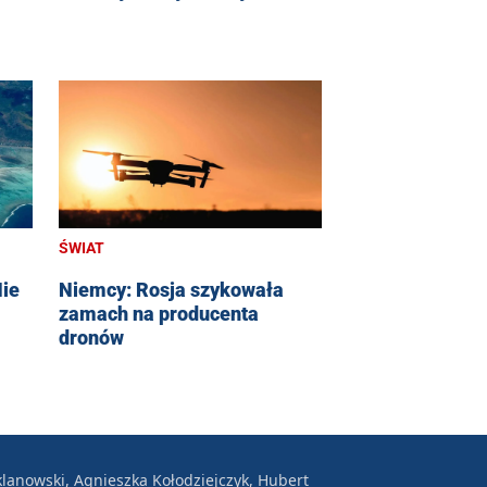
ŚWIAT
Nie
Niemcy: Rosja szykowała
zamach na producenta
dronów
lanowski, Agnieszka Kołodziejczyk, Hubert