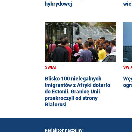
hybrydowej
wie
ŚWIAT
ŚWI
Blisko 100 nielegalnych
Węg
imigrantów z Afryki dotarło
ogr
do Estonii. Granicę Unii
przekroczyli od strony
Białorusi
Redaktor naczelny: