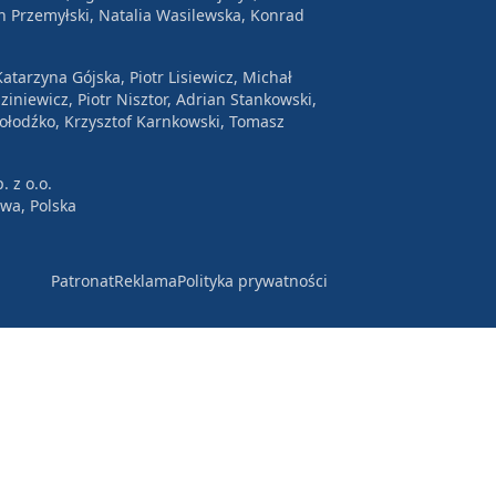
n Przemyłski, Natalia Wasilewska, Konrad
atarzyna Gójska, Piotr Lisiewicz, Michał
ziniewicz, Piotr Nisztor, Adrian Stankowski,
Wołodźko, Krzysztof Karnkowski, Tomasz
. z o.o.
awa, Polska
Patronat
Reklama
Polityka prywatności