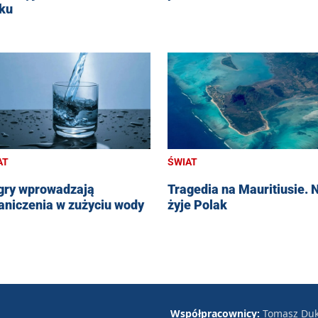
ku
AT
ŚWIAT
ry wprowadzają
Tragedia na Mauritiusie. 
aniczenia w zużyciu wody
żyje Polak
Współpracownicy:
Tomasz Duk