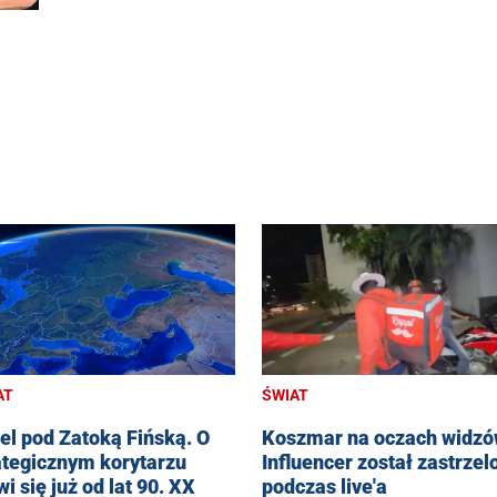
AT
ŚWIAT
el pod Zatoką Fińską. O
Koszmar na oczach widzó
ategicznym korytarzu
Influencer został zastrzel
i się już od lat 90. XX
podczas live'a