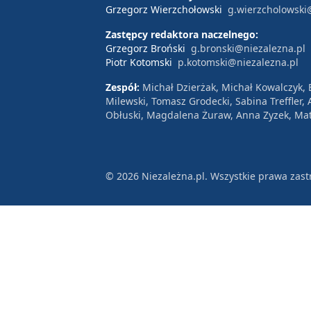
Grzegorz Wierzchołowski
g.wierzcholowski
Zastępcy redaktora naczelnego:
Grzegorz Broński
g.bronski@niezalezna.pl
Piotr Kotomski
p.kotomski@niezalezna.pl
Zespół:
Michał Dzierżak, Michał Kowalczyk,
Milewski, Tomasz Grodecki, Sabina Treffler
Obłuski, Magdalena Żuraw, Anna Zyzek, Mat
© 2026 Niezależna.pl. Wszystkie prawa zast