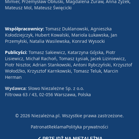
Mimier, Przemysław Obłuski, Magdalena Żuraw, Anna Zyzek,
Mateusz Mol, Mateusz Święcicki
Współpracownicy:
Tomasz Duklanowski, Agnieszka
Kołodziejczyk, Hubert Kowalski, Mariola Łukawska, Jan
Przemyłski, Natalia Wasilewska, Konrad Wysocki
Publicyści:
Tomasz Sakiewicz, Katarzyna Gójska, Piotr
Lisiewicz, Michał Rachoń, Tomasz Łysiak, Jacek Liziniewicz,
Piotr Nisztor, Adrian Stankowski, Antoni Rybczyński, Krzysztof
Wołodźko, Krzysztof Karnkowski, Tomasz Teluk, Marcin
Herman
Wydawca:
Słowo Niezależne Sp. z o.o.
Filtrowa 63 / 43, 02-056 Warszawa, Polska
© 2026 Niezależna.pl. Wszystkie prawa zastrzeżone.
Patronat
Reklama
Polityka prywatności
PRZEJDŹ NA NIEZALEŻNĄ