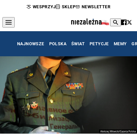
WESPRZYJ
SKLEP
NEWSLETTER
NAJNOWSZE
POLSKA
ŚWIAT
PETYCJE
MEMY
G
Aleksiej Witwicki/Gazeta Polska