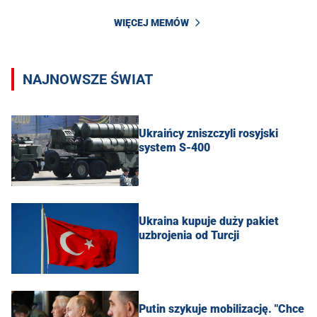
WIĘCEJ MEMÓW
NAJNOWSZE ŚWIAT
Ukraińcy zniszczyli rosyjski
system S-400
Ukraina kupuje duży pakiet
uzbrojenia od Turcji
Putin szykuje mobilizację. "Chce