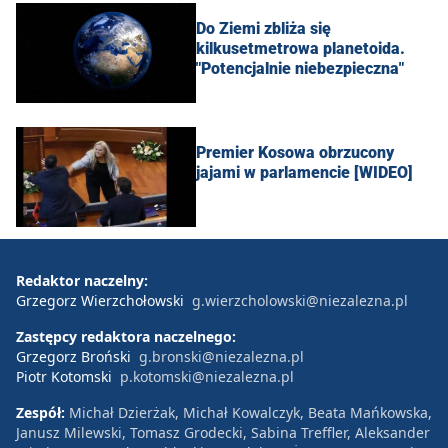
Do Ziemi zbliża się
kilkusetmetrowa planetoida.
"Potencjalnie niebezpieczna"
Premier Kosowa obrzucony
jajami w parlamencie [WIDEO]
Redaktor naczelny:
Grzegorz Wierzchołowski
g.wierzcholowski@niezalezna.pl
Zastępcy redaktora naczelnego:
Grzegorz Broński
g.bronski@niezalezna.pl
Piotr Kotomski
p.kotomski@niezalezna.pl
Zespół:
Michał Dzierżak, Michał Kowalczyk, Beata Mańkowska,
Janusz Milewski, Tomasz Grodecki, Sabina Treffler, Aleksander