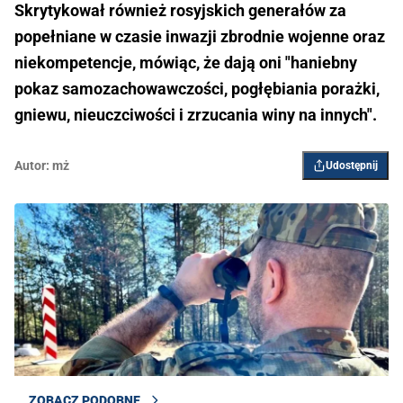
Skrytykował również rosyjskich generałów za
popełniane w czasie inwazji zbrodnie wojenne oraz
niekompetencje, mówiąc, że dają oni "haniebny
pokaz samozachowawczości, pogłębiania porażki,
gniewu, nieuczciwości i zrzucania winy na innych".
Autor:
mż
Udostępnij
ZOBACZ PODOBNE