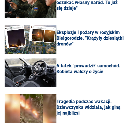
oszukać własny naród. To już
się dzieje"
Eksplozje i pożary w rosyjskim
Biełgorodzie. "Krążyły dziesiątki
dronów"
6-latek "prowadził" samochód.
Kobieta walczy o życie
Tragedia podczas wakacji.
Dziewczynka widziała, jak giną
jej najbliżsi