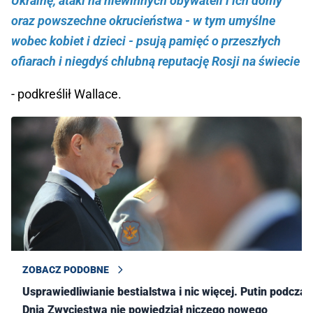
Ukrainę, ataki na niewinnych obywateli i ich domy
oraz powszechne okrucieństwa - w tym umyślne
wobec kobiet i dzieci - psują pamięć o przeszłych
ofiarach i niegdyś chlubną reputację Rosji na świecie
- podkreślił Wallace.
ZOBACZ PODOBNE
Usprawiedliwianie bestialstwa i nic więcej. Putin podczas
Dnia Zwycięstwa nie powiedział niczego nowego