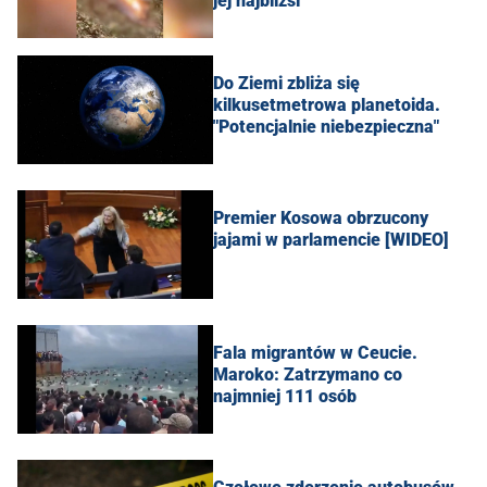
jej najbliżsi
Do Ziemi zbliża się
kilkusetmetrowa planetoida.
"Potencjalnie niebezpieczna"
Premier Kosowa obrzucony
jajami w parlamencie [WIDEO]
Fala migrantów w Ceucie.
Maroko: Zatrzymano co
najmniej 111 osób