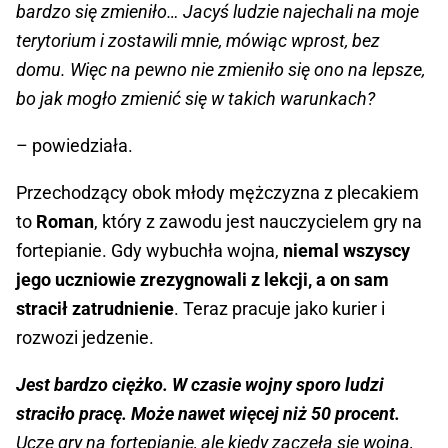
bardzo się zmieniło… Jacyś ludzie najechali na moje
terytorium i zostawili mnie, mówiąc wprost, bez
domu. Więc na pewno nie zmieniło się ono na lepsze,
bo jak mogło zmienić się w takich warunkach?
– powiedziała.
Przechodzący obok młody mężczyzna z plecakiem
to
Roman
, który z zawodu jest nauczycielem gry na
fortepianie. Gdy wybuchła wojna,
niemal wszyscy
jego uczniowie zrezygnowali z lekcji, a on sam
stracił zatrudnienie
. Teraz pracuje jako kurier i
rozwozi jedzenie.
Jest bardzo ciężko. W czasie wojny sporo ludzi
straciło pracę. Może nawet więcej niż 50 procent.
Uczę gry na fortepianie, ale kiedy zaczęła się wojna,