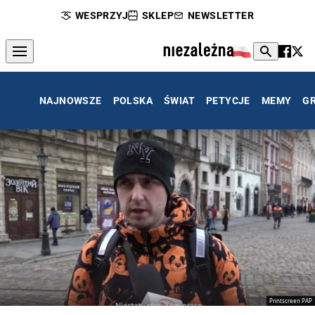
WESPRZYJ
SKLEP
NEWSLETTER
NAJNOWSZE
POLSKA
ŚWIAT
PETYCJE
MEMY
G
Printscreen PAP