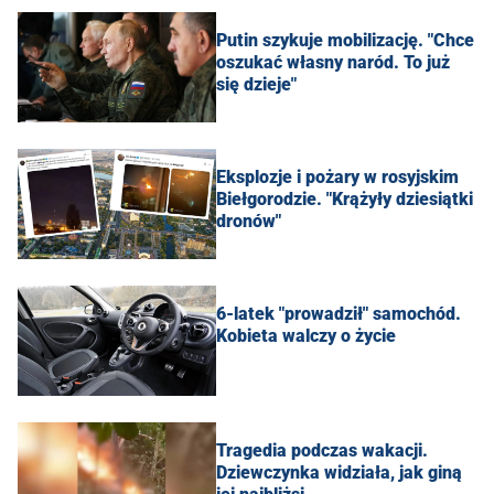
Putin szykuje mobilizację. "Chce
oszukać własny naród. To już
się dzieje"
Eksplozje i pożary w rosyjskim
Biełgorodzie. "Krążyły dziesiątki
dronów"
6-latek "prowadził" samochód.
Kobieta walczy o życie
Tragedia podczas wakacji.
Dziewczynka widziała, jak giną