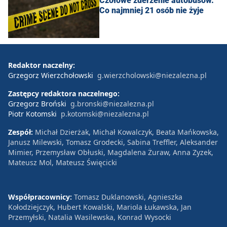
Czołowe zderzenie autobusów.
Co najmniej 21 osób nie żyje
Redaktor naczelny:
Grzegorz Wierzchołowski
g.wierzcholowski@niezalezna.pl
Zastępcy redaktora naczelnego:
Grzegorz Broński
g.bronski@niezalezna.pl
Piotr Kotomski
p.kotomski@niezalezna.pl
Zespół:
Michał Dzierżak, Michał Kowalczyk, Beata Mańkowska,
Janusz Milewski, Tomasz Grodecki, Sabina Treffler, Aleksander
Mimier, Przemysław Obłuski, Magdalena Żuraw, Anna Zyzek,
Mateusz Mol, Mateusz Święcicki
Współpracownicy:
Tomasz Duklanowski, Agnieszka
Kołodziejczyk, Hubert Kowalski, Mariola Łukawska, Jan
Przemyłski, Natalia Wasilewska, Konrad Wysocki