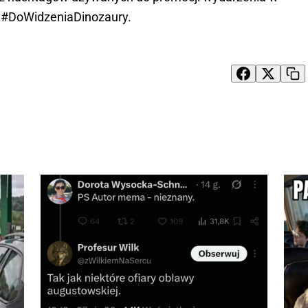
 #DoWidzeniaDinozaury.