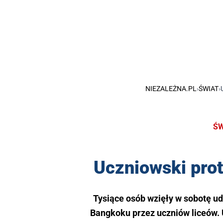
NIEZALEŻNA.PL
›
ŚWIAT
›
ŚW
Uczniowski prot
Tysiące osób wzięły w sobotę 
Bangkoku przez uczniów liceów.