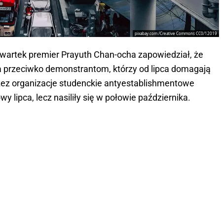
pixabay.com /Creative Commons CC0/12019
zwartek premier Prayuth Chan-ocha zapowiedział, że
a przeciwko demonstrantom, którzy od lipca domagają
zez organizacje studenckie antyestablishmentowe
y lipca, lecz nasiliły się w połowie października.