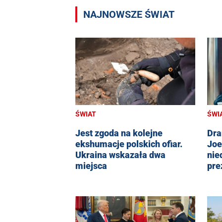
NAJNOWSZE ŚWIAT
ŚWIAT
ŚWI
Jest zgoda na kolejne
Dra
ekshumacje polskich ofiar.
Joe
Ukraina wskazała dwa
nie
miejsca
pre