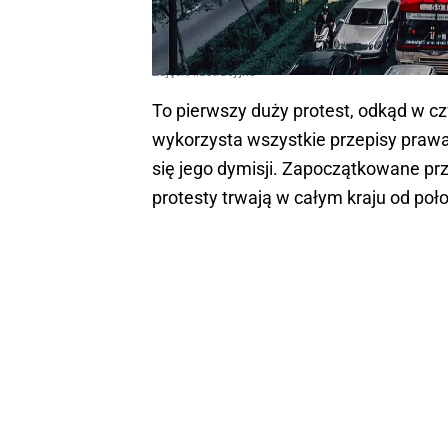
Zdjęcie ilustracyjne
To pierwszy duży protest, odkąd w c
wykorzysta wszystkie przepisy praw
się jego dymisji. Zapoczątkowane pr
protesty trwają w całym kraju od połow