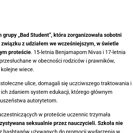
 grupy „Bad Student”, która zorganizowała sobotni
w związku z udziałem we wcześniejszym, w świetle
ym proteście
. 15-letnia Benjamaporn Nivas i 17-letnia
 przesłuchane w obecności rodziców i prawników,
 kolejne wiece.
 stołeczne ulice, domagali się uczciwszego traktowania i
ny ich zdaniem system edukacji, którego głównym
łuszeństwa autorytetom.
 uczestniczących w proteście uczennic trzymała
ystywana seksualnie przez nauczycieli. Szkoła nie
z hashtagów używanych do promocji wydarzenia w