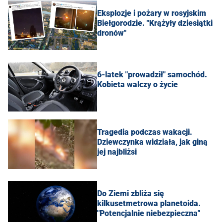
Eksplozje i pożary w rosyjskim
Biełgorodzie. "Krążyły dziesiątki
dronów"
6-latek "prowadził" samochód.
Kobieta walczy o życie
Tragedia podczas wakacji.
Dziewczynka widziała, jak giną
jej najbliżsi
Do Ziemi zbliża się
kilkusetmetrowa planetoida.
"Potencjalnie niebezpieczna"