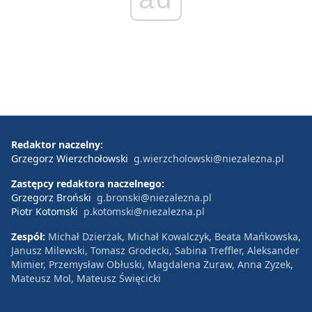
Redaktor naczelny:
Grzegorz Wierzchołowski
g.wierzcholowski@niezalezna.pl
Zastępcy redaktora naczelnego:
Grzegorz Broński
g.bronski@niezalezna.pl
Piotr Kotomski
p.kotomski@niezalezna.pl
Zespół:
Michał Dzierżak, Michał Kowalczyk, Beata Mańkowska,
Janusz Milewski, Tomasz Grodecki, Sabina Treffler, Aleksander
Mimier, Przemysław Obłuski, Magdalena Żuraw, Anna Zyzek,
Mateusz Mol, Mateusz Święcicki