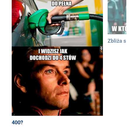
Zbliża się
400?