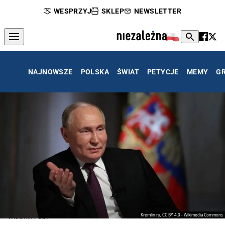
WESPRZYJ
SKLEP
NEWSLETTER
NAJNOWSZE
POLSKA
ŚWIAT
PETYCJE
MEMY
G
Kremlin.ru, CC BY 4.0 - Wikimedia Commons
Władimir Putin