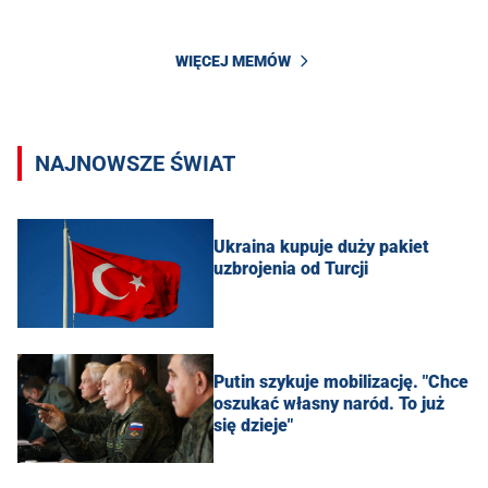
WIĘCEJ MEMÓW
NAJNOWSZE ŚWIAT
Ukraina kupuje duży pakiet
uzbrojenia od Turcji
Putin szykuje mobilizację. "Chce
oszukać własny naród. To już
się dzieje"