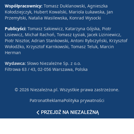
Współpracownicy:
Tomasz Duklanowski, Agnieszka
Kołodziejczyk, Hubert Kowalski, Mariola Łukawska, Jan
Przemyłski, Natalia Wasilewska, Konrad Wysocki
Publicyści:
Tomasz Sakiewicz, Katarzyna Gójska, Piotr
Lisiewicz, Michał Rachoń, Tomasz Łysiak, Jacek Liziniewicz,
Piotr Nisztor, Adrian Stankowski, Antoni Rybczyński, Krzysztof
Wołodźko, Krzysztof Karnkowski, Tomasz Teluk, Marcin
Herman
Wydawca:
Słowo Niezależne Sp. z o.o.
Filtrowa 63 / 43, 02-056 Warszawa, Polska
© 2026 Niezależna.pl. Wszystkie prawa zastrzeżone.
Patronat
Reklama
Polityka prywatności
PRZEJDŹ NA NIEZALEŻNĄ