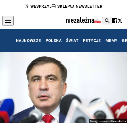
WESPRZYJ
SKLEP
NEWSLETTER
NAJNOWSZE
POLSKA
ŚWIAT
PETYCJE
MEMY
G
Maciej Luczniewski/Gazeta Polska