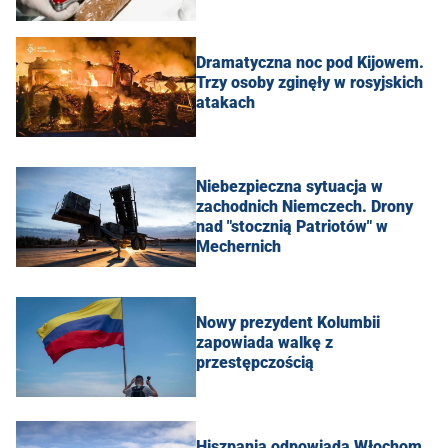
Dramatyczna noc pod Kijowem.
Trzy osoby zginęły w rosyjskich
atakach
Niebezpieczna sytuacja w
zachodnich Niemczech. Drony
nad "stocznią Patriotów" w
Mechernich
Nowy prezydent Kolumbii
zapowiada walkę z
przestępczością
Hiszpania odpowiada Włochom.