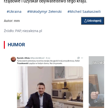
rządowe i uzyskał obywatelstwo tego kraju.
#Ukraina
#Wołodymyr Zełenski
#Micheil Saakaszwili
Autor:
mm
Udostępnij
Źródło: PAP, niezalezna.pl
HUMOR