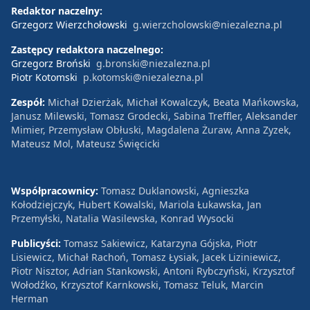
Redaktor naczelny:
Grzegorz Wierzchołowski
g.wierzcholowski@niezalezna.pl
Zastępcy redaktora naczelnego:
Grzegorz Broński
g.bronski@niezalezna.pl
Piotr Kotomski
p.kotomski@niezalezna.pl
Zespół:
Michał Dzierżak, Michał Kowalczyk, Beata Mańkowska,
Janusz Milewski, Tomasz Grodecki, Sabina Treffler, Aleksander
Mimier, Przemysław Obłuski, Magdalena Żuraw, Anna Zyzek,
Mateusz Mol, Mateusz Święcicki
Współpracownicy:
Tomasz Duklanowski, Agnieszka
Kołodziejczyk, Hubert Kowalski, Mariola Łukawska, Jan
Przemyłski, Natalia Wasilewska, Konrad Wysocki
Publicyści:
Tomasz Sakiewicz, Katarzyna Gójska, Piotr
Lisiewicz, Michał Rachoń, Tomasz Łysiak, Jacek Liziniewicz,
Piotr Nisztor, Adrian Stankowski, Antoni Rybczyński, Krzysztof
Wołodźko, Krzysztof Karnkowski, Tomasz Teluk, Marcin
Herman