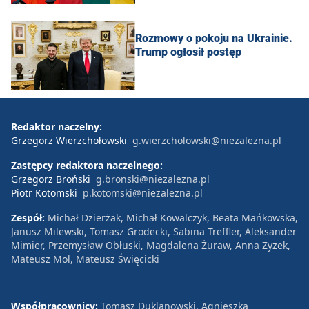
Rozmowy o pokoju na Ukrainie.
Trump ogłosił postęp
Redaktor naczelny:
Grzegorz Wierzchołowski
g.wierzcholowski@niezalezna.pl
Zastępcy redaktora naczelnego:
Grzegorz Broński
g.bronski@niezalezna.pl
Piotr Kotomski
p.kotomski@niezalezna.pl
Zespół:
Michał Dzierżak, Michał Kowalczyk, Beata Mańkowska,
Janusz Milewski, Tomasz Grodecki, Sabina Treffler, Aleksander
Mimier, Przemysław Obłuski, Magdalena Żuraw, Anna Zyzek,
Mateusz Mol, Mateusz Święcicki
Współpracownicy:
Tomasz Duklanowski, Agnieszka