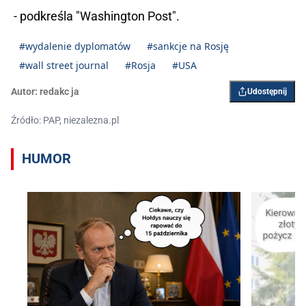
- podkreśla "Washington Post".
#wydalenie dyplomatów
#sankcje na Rosję
#wall street journal
#Rosja
#USA
Autor:
redakc ja
Udostępnij
Źródło: PAP, niezalezna.pl
HUMOR