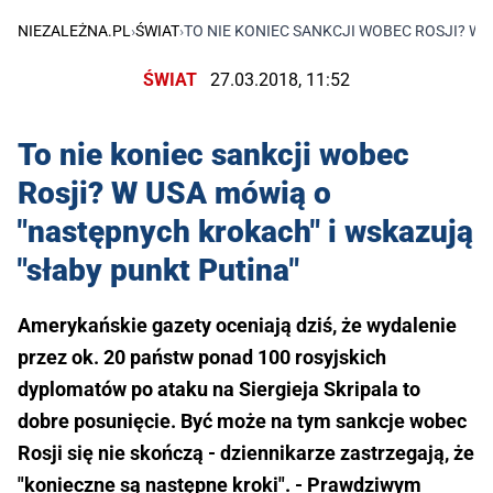
NIEZALEŻNA.PL
›
ŚWIAT
›
TO NIE KONIEC SANKCJI WOBEC ROSJI? W 
ŚWIAT
27.03.2018, 11:52
To nie koniec sankcji wobec
Rosji? W USA mówią o
"następnych krokach" i wskazują
"słaby punkt Putina"
Amerykańskie gazety oceniają dziś, że wydalenie
przez ok. 20 państw ponad 100 rosyjskich
dyplomatów po ataku na Siergieja Skripala to
dobre posunięcie. Być może na tym sankcje wobec
Rosji się nie skończą - dziennikarze zastrzegają, że
"konieczne są następne kroki". - Prawdziwym