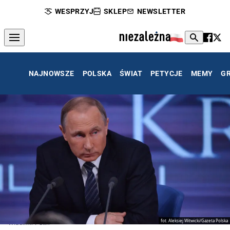
WESPRZYJ
SKLEP
NEWSLETTER
NAJNOWSZE
POLSKA
ŚWIAT
PETYCJE
MEMY
G
fot. Aleksiej Witwicki/Gazeta Polska
Władimir Putin