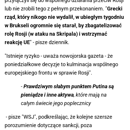
przyłączyli się do wspólnego działania przeciw Rosji
lub nie zrobili tego z pełnym przekonaniem. "
Grecki
rząd, który nikogo nie wydalił, w ubiegłym tygodniu
w Brukseli ogromnie się starał, by zbagatelizować
rolę Rosji (w ataku na Skripala) i wstrzymać
reakcję UE
" - pisze dziennik.
"Istnieje ryzyko - uważa nowojorska gazeta - że
poniedziałkowe decyzje to kulminacja wspólnego
europejskiego frontu w sprawie Rosji".
-
Prawdziwym słabym punktem Putina są
pieniądze i inne aktywa
, które mają na
całym świecie jego poplecznicy
- pisze "WSJ", podkreślając, że kolejne szersze
porozumienie dotyczące sankcji, poza