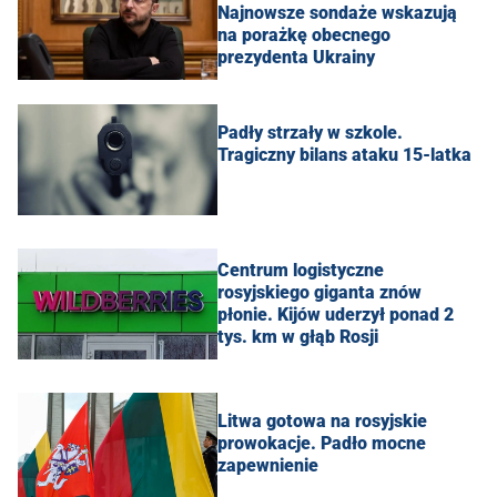
Najnowsze sondaże wskazują
na porażkę obecnego
prezydenta Ukrainy
Padły strzały w szkole.
Tragiczny bilans ataku 15-latka
Centrum logistyczne
rosyjskiego giganta znów
płonie. Kijów uderzył ponad 2
tys. km w głąb Rosji
Litwa gotowa na rosyjskie
prowokacje. Padło mocne
zapewnienie