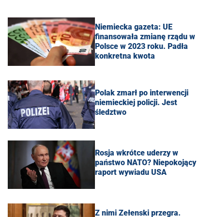
Niemiecka gazeta: UE
finansowała zmianę rządu w
Polsce w 2023 roku. Padła
konkretna kwota
Polak zmarł po interwencji
niemieckiej policji. Jest
śledztwo
Rosja wkrótce uderzy w
państwo NATO? Niepokojący
raport wywiadu USA
Z nimi Zełenski przegra.