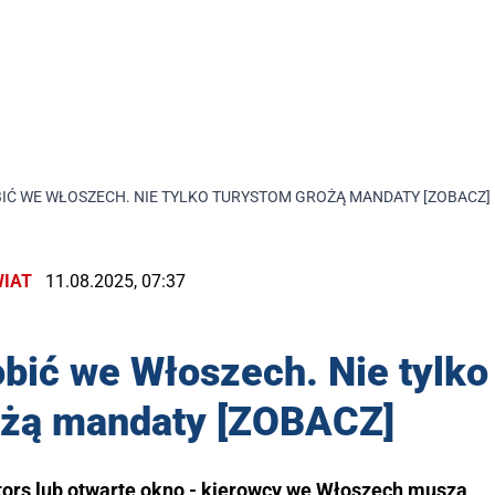
BIĆ WE WŁOSZECH. NIE TYLKO TURYSTOM GROŻĄ MANDATY [ZOBACZ]
IAT
11.08.2025, 07:37
obić we Włoszech. Nie tylko
ożą mandaty [ZOBACZ]
 tors lub otwarte okno - kierowcy we Włoszech muszą