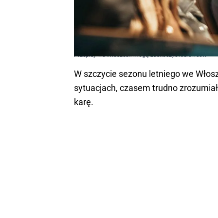
Przepisy we Włoszech mogą zaskoczyć kierowców
W szczycie sezonu letniego we Włos
sytuacjach, czasem trudno zrozumiał
karę.