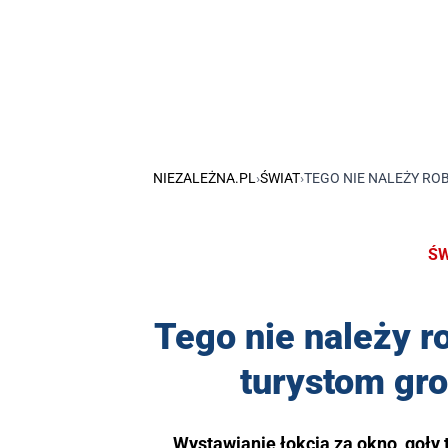
NIEZALEŻNA.PL
›
ŚWIAT
›
TEGO NIE NALEŻY RO
ŚW
Tego nie należy r
turystom gr
Wystawianie łokcia za okno, goły