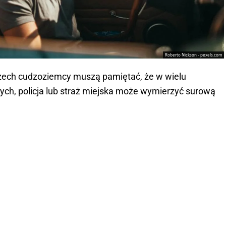
Roberto Nickson - pexels.com
zech cudzoziemcy muszą pamiętać, że w wielu
ych, policja lub straż miejska może wymierzyć surową