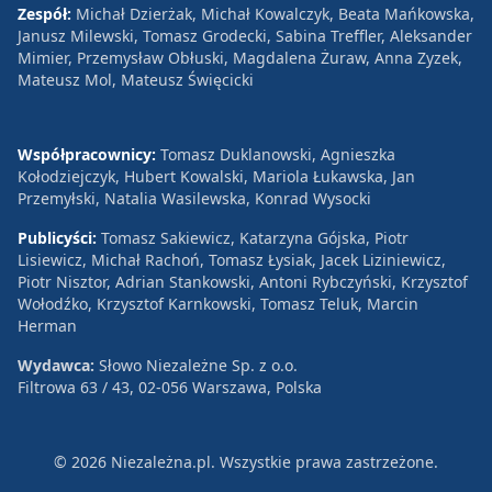
Zespół:
Michał Dzierżak, Michał Kowalczyk, Beata Mańkowska,
Janusz Milewski, Tomasz Grodecki, Sabina Treffler, Aleksander
Mimier, Przemysław Obłuski, Magdalena Żuraw, Anna Zyzek,
Mateusz Mol, Mateusz Święcicki
Współpracownicy:
Tomasz Duklanowski, Agnieszka
Kołodziejczyk, Hubert Kowalski, Mariola Łukawska, Jan
Przemyłski, Natalia Wasilewska, Konrad Wysocki
Publicyści:
Tomasz Sakiewicz, Katarzyna Gójska, Piotr
Lisiewicz, Michał Rachoń, Tomasz Łysiak, Jacek Liziniewicz,
Piotr Nisztor, Adrian Stankowski, Antoni Rybczyński, Krzysztof
Wołodźko, Krzysztof Karnkowski, Tomasz Teluk, Marcin
Herman
Wydawca:
Słowo Niezależne Sp. z o.o.
Filtrowa 63 / 43, 02-056 Warszawa, Polska
© 2026 Niezależna.pl. Wszystkie prawa zastrzeżone.