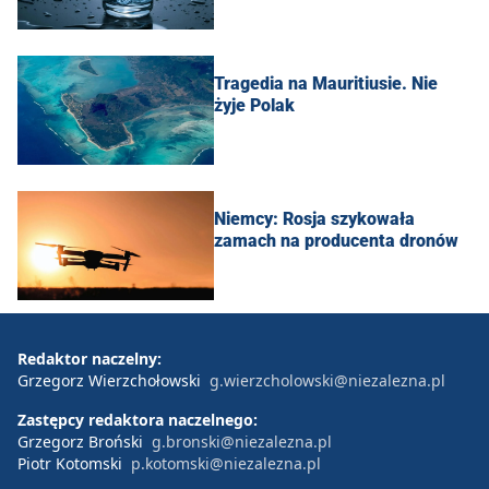
Tragedia na Mauritiusie. Nie
żyje Polak
Niemcy: Rosja szykowała
zamach na producenta dronów
Redaktor naczelny:
Grzegorz Wierzchołowski
g.wierzcholowski@niezalezna.pl
Zastępcy redaktora naczelnego:
Grzegorz Broński
g.bronski@niezalezna.pl
Piotr Kotomski
p.kotomski@niezalezna.pl