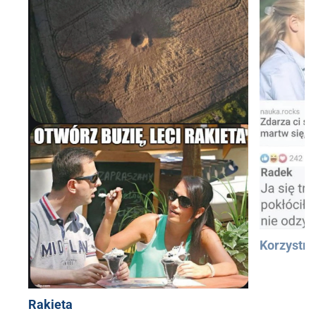
Korzystn
Rakieta