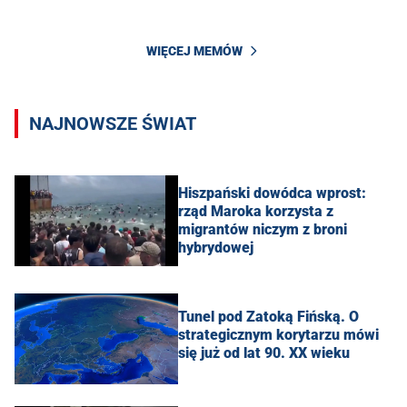
WIĘCEJ MEMÓW
NAJNOWSZE ŚWIAT
Hiszpański dowódca wprost:
rząd Maroka korzysta z
migrantów niczym z broni
hybrydowej
Tunel pod Zatoką Fińską. O
strategicznym korytarzu mówi
się już od lat 90. XX wieku