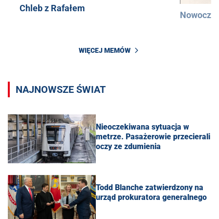
Chleb z Rafałem
Nowocześ
WIĘCEJ MEMÓW
NAJNOWSZE ŚWIAT
Nieoczekiwana sytuacja w
metrze. Pasażerowie przecierali
oczy ze zdumienia
Todd Blanche zatwierdzony na
urząd prokuratora generalnego