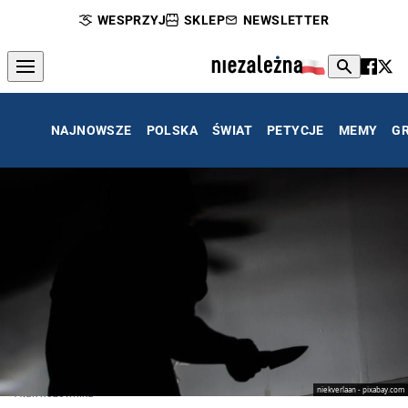
WESPRZYJ
SKLEP
NEWSLETTER
NAJNOWSZE
POLSKA
ŚWIAT
PETYCJE
MEMY
G
niekverlaan - pixabay.com
Atak nożownika