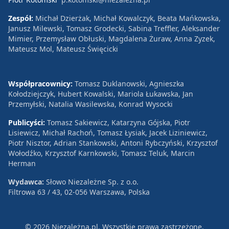
Zespół:
Michał Dzierżak, Michał Kowalczyk, Beata Mańkowska,
Janusz Milewski, Tomasz Grodecki, Sabina Treffler, Aleksander
Mimier, Przemysław Obłuski, Magdalena Żuraw, Anna Zyzek,
Mateusz Mol, Mateusz Święcicki
Współpracownicy:
Tomasz Duklanowski, Agnieszka
Kołodziejczyk, Hubert Kowalski, Mariola Łukawska, Jan
Przemyłski, Natalia Wasilewska, Konrad Wysocki
Publicyści:
Tomasz Sakiewicz, Katarzyna Gójska, Piotr
Lisiewicz, Michał Rachoń, Tomasz Łysiak, Jacek Liziniewicz,
Piotr Nisztor, Adrian Stankowski, Antoni Rybczyński, Krzysztof
Wołodźko, Krzysztof Karnkowski, Tomasz Teluk, Marcin
Herman
Wydawca:
Słowo Niezależne Sp. z o.o.
Filtrowa 63 / 43, 02-056 Warszawa, Polska
© 2026 Niezależna.pl. Wszystkie prawa zastrzeżone.