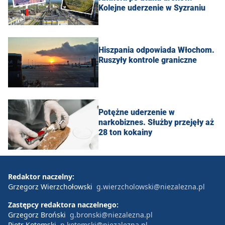
Kolejne uderzenie w Syzraniu
Hiszpania odpowiada Włochom.
Ruszyły kontrole graniczne
Potężne uderzenie w
narkobiznes. Służby przejęły aż
28 ton kokainy
Redaktor naczelny:
Grzegorz Wierzchołowski
g.wierzcholowski@niezalezna.pl
Zastępcy redaktora naczelnego:
Grzegorz Broński
g.bronski@niezalezna.pl
Piotr Kotomski
p.kotomski@niezalezna.pl