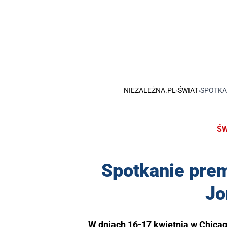
NIEZALEŻNA.PL
›
ŚWIAT
›
SPOTKA
ŚW
Spotkanie pre
Jo
W dniach 16-17 kwietnia w Chicag