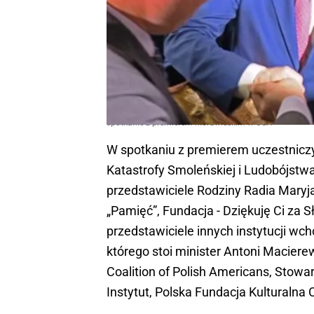
spotkanie z premierem Morawieckim w USA
W spotkaniu z premierem uczestnicz
Katastrofy Smoleńskiej i Ludobójstwa
przedstawiciele Rodziny Radia Maryj
„Pamięć”, Fundacja - Dziękuję Ci za 
przedstawiciele innych instytucji w
którego stoi minister Antoni Macier
Coalition of Polish Americans, Stow
Instytut, Polska Fundacja Kulturalna