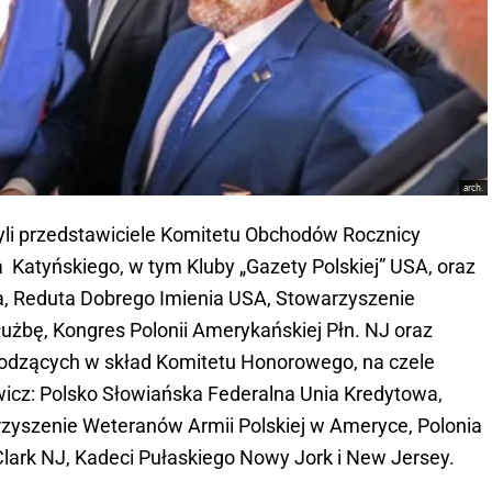
arch.
yli przedstawiciele Komitetu Obchodów Rocznicy
 Katyńskiego, w tym Kluby „Gazety Polskiej” USA, oraz
a, Reduta Dobrego Imienia USA, Stowarzyszenie
Służbę, Kongres Polonii Amerykańskiej Płn. NJ oraz
chodzących w skład Komitetu Honorowego, na czele
ewicz: Polsko Słowiańska Federalna Unia Kredytowa,
arzyszenie Weteranów Armii Polskiej w Ameryce, Polonia
 Clark NJ, Kadeci Pułaskiego Nowy Jork i New Jersey.