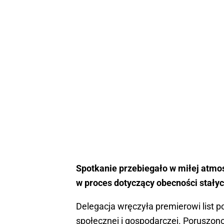
Spotkanie przebiegało w miłej atmo
w proces dotyczący obecności stały
Delegacja wręczyła premierowi list po
społecznej i gospodarczej. Poruszo