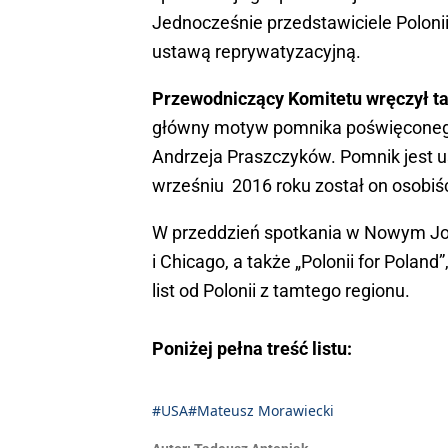
Jednocześnie przedstawiciele Polonii
ustawą reprywatyzacyjną.
Przewodniczący Komitetu wręczył t
główny motyw pomnika poświęconego
Andrzeja Praszczyków. Pomnik jest
wrześniu 2016 roku został on osobiś
W przeddzień spotkania w Nowym Jork
i Chicago, a także „Polonii for Poland
list od Polonii z tamtego regionu.
Poniżej pełna treść listu:
#USA
#Mateusz Morawiecki