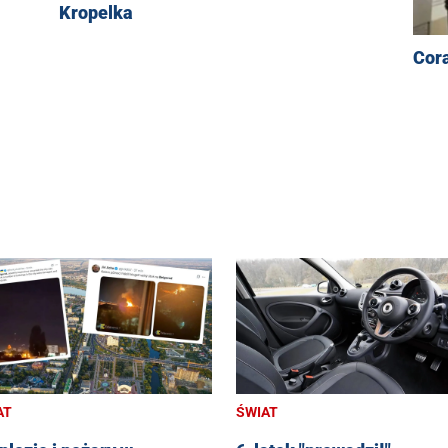
Kropelka
Cora
AT
ŚWIAT