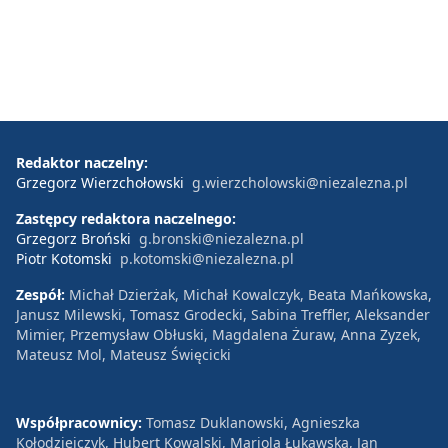
Redaktor naczelny:
Grzegorz Wierzchołowski
g.wierzcholowski@niezalezna.pl
Zastępcy redaktora naczelnego:
Grzegorz Broński
g.bronski@niezalezna.pl
Piotr Kotomski
p.kotomski@niezalezna.pl
Zespół:
Michał Dzierżak, Michał Kowalczyk, Beata Mańkowska,
Janusz Milewski, Tomasz Grodecki, Sabina Treffler, Aleksander
Mimier, Przemysław Obłuski, Magdalena Żuraw, Anna Zyzek,
Mateusz Mol, Mateusz Święcicki
Współpracownicy:
Tomasz Duklanowski, Agnieszka
Kołodziejczyk, Hubert Kowalski, Mariola Łukawska, Jan