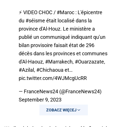
⚡️ VIDEO CHOC /
#Maroc
: L'épicentre
du
#séisme
était localisé dans la
province d'Al-Houz. Le ministère a
publié un communiqué indiquant qu'un
bilan provisoire faisait état de 296
décès dans les provinces et communes
d'Al-Haouz,
#Marrakech
,
#Ouarzazate
,
#Azilal
,
#Chichaoua
et…
pic.twitter.com/4WJMcgUcRR
— FranceNews24 (@FranceNews24)
September 9, 2023
ZOBACZ WIĘCEJ