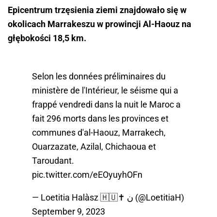
Epicentrum trzęsienia ziemi znajdowało się w
okolicach Marrakeszu w prowincji Al-Haouz na
głębokości 18,5 km.
Selon les données préliminaires du
ministère de l'Intérieur, le séisme qui a
frappé vendredi dans la nuit le Maroc a
fait 296 morts dans les provinces et
communes d'al-Haouz, Marrakech,
Ouarzazate, Azilal, Chichaoua et
Taroudant.
pic.twitter.com/eEOyuyhOFn
— Loetitia Halàsz 🇭🇺✝️ ن (@LoetitiaH)
September 9, 2023