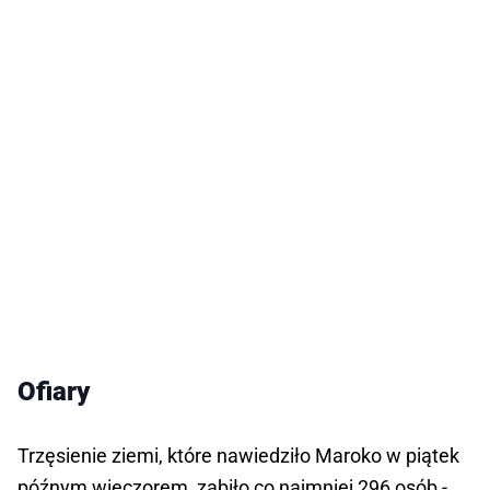
Ofiary
Trzęsienie ziemi, które nawiedziło Maroko w piątek
późnym wieczorem, zabiło co najmniej 296 osób -