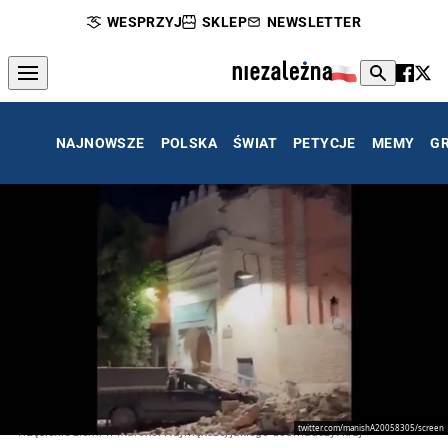
WESPRZYJ
SKLEP
NEWSLETTER
NAJNOWSZE
POLSKA
ŚWIAT
PETYCJE
MEMY
G
twitter.com/manishA20058305/screen
Trzęsienie ziemi w Maroko. Największe, jakiego doświadczył kraj