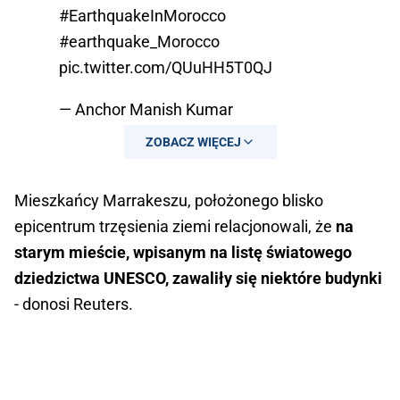
#EarthquakeInMorocco
#earthquake_Morocco
pic.twitter.com/QUuHH5T0QJ
— Anchor Manish Kumar
(@manishA20058305)
September 9,
ZOBACZ WIĘCEJ
2023
Mieszkańcy Marrakeszu, położonego blisko
epicentrum trzęsienia ziemi relacjonowali, że
na
starym mieście, wpisanym na listę światowego
dziedzictwa UNESCO, zawaliły się niektóre budynki
- donosi Reuters.