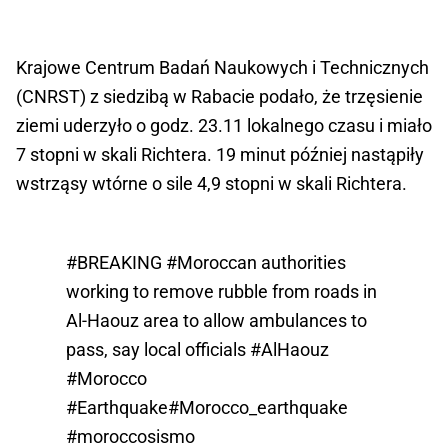
Krajowe Centrum Badań Naukowych i Technicznych
(CNRST) z siedzibą w Rabacie podało, że trzęsienie
ziemi uderzyło o godz. 23.11 lokalnego czasu i miało
7 stopni w skali Richtera. 19 minut później nastąpiły
wstrząsy wtórne o sile 4,9 stopni w skali Richtera.
#BREAKING
#Moroccan
authorities
working to remove rubble from roads in
Al-Haouz area to allow ambulances to
pass, say local officials
#AlHaouz
#Morocco
#Earthquake
#Morocco_earthquake
#moroccosismo