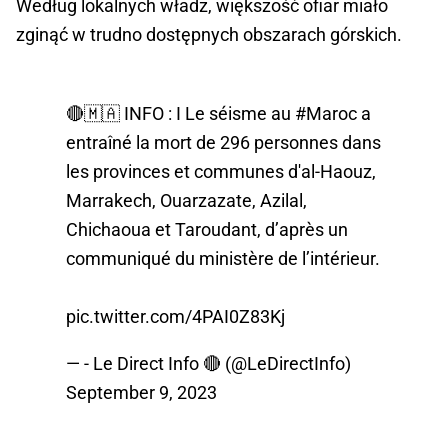
Według lokalnych władz, większość ofiar miało
zginąć w trudno dostępnych obszarach górskich.
🔴🇲🇦 INFO : I Le séisme au
#Maroc
a
entraîné la mort de 296 personnes dans
les provinces et communes d'al-Haouz,
Marrakech, Ouarzazate, Azilal,
Chichaoua et Taroudant, d’après un
communiqué du ministère de l’intérieur.
pic.twitter.com/4PAI0Z83Kj
— - Le Direct Info 🔴 (@LeDirectInfo)
September 9, 2023