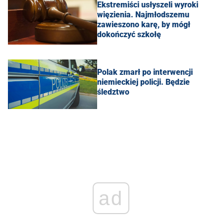
Ekstremiści usłyszeli wyroki
więzienia. Najmłodszemu
zawieszono karę, by mógł
dokończyć szkołę
Polak zmarł po interwencji
niemieckiej policji. Będzie
śledztwo
ad