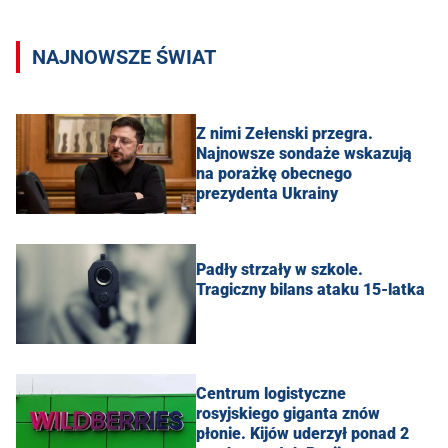
NAJNOWSZE ŚWIAT
Z nimi Zełenski przegra.
Najnowsze sondaże wskazują
na porażkę obecnego
prezydenta Ukrainy
Padły strzały w szkole.
Tragiczny bilans ataku 15-latka
Centrum logistyczne
rosyjskiego giganta znów
płonie. Kijów uderzył ponad 2