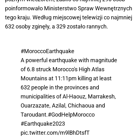
poinformowało Ministerstwo Spraw Wewnętrznych
tego kraju. Według miejscowej telewizji co najmniej
632 osoby zginęły, a 329 zostało rannych.
#MoroccoEarthquake
A powerful earthquake with magnitude
of 6.8 struck Morocco's High Atlas
Mountains at 11:11pm killing at least
632 people in the provinces and
municipalities of Al-Haouz, Marrakesh,
Ouarzazate, Azilal, Chichaoua and
Taroudant.
#GodHelpMorocco
#Earthquake2023
pic.twitter.com/m9lBhDtsfT