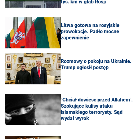
tys. km w głąb Rosji
Litwa gotowa na rosyjskie
prowokacje. Padło mocne
zapewnienie
Rozmowy o pokoju na Ukrainie.
Trump ogłosił postęp
"Chciał dowieść przed Allahem".
Szokujące kulisy ataku
islamskiego terrorysty. Sąd
wydał wyrok