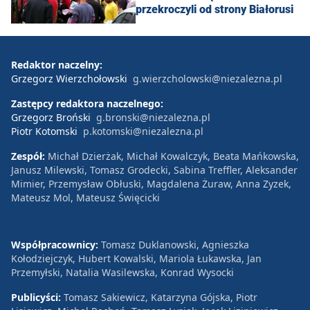
przekroczyli od strony Białorusi
Redaktor naczelny:
Grzegorz Wierzchołowski
g.wierzcholowski@niezalezna.pl
Zastępcy redaktora naczelnego:
Grzegorz Broński
g.bronski@niezalezna.pl
Piotr Kotomski
p.kotomski@niezalezna.pl
Zespół:
Michał Dzierżak, Michał Kowalczyk, Beata Mańkowska,
Janusz Milewski, Tomasz Grodecki, Sabina Treffler, Aleksander
Mimier, Przemysław Obłuski, Magdalena Żuraw, Anna Zyzek,
Mateusz Mol, Mateusz Święcicki
Współpracownicy:
Tomasz Duklanowski, Agnieszka
Kołodziejczyk, Hubert Kowalski, Mariola Łukawska, Jan
Przemyłski, Natalia Wasilewska, Konrad Wysocki
Publicyści:
Tomasz Sakiewicz, Katarzyna Gójska, Piotr