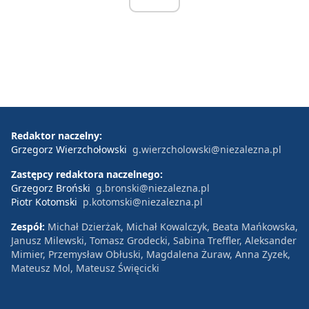
Redaktor naczelny:
Grzegorz Wierzchołowski
g.wierzcholowski@niezalezna.pl
Zastępcy redaktora naczelnego:
Grzegorz Broński
g.bronski@niezalezna.pl
Piotr Kotomski
p.kotomski@niezalezna.pl
Zespół:
Michał Dzierżak, Michał Kowalczyk, Beata Mańkowska,
Janusz Milewski, Tomasz Grodecki, Sabina Treffler, Aleksander
Mimier, Przemysław Obłuski, Magdalena Żuraw, Anna Zyzek,
Mateusz Mol, Mateusz Święcicki