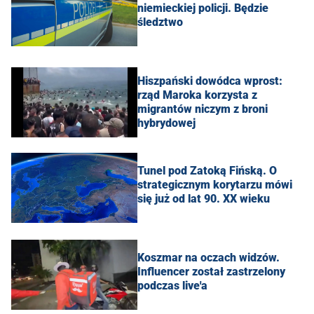
niemieckiej policji. Będzie
śledztwo
Hiszpański dowódca wprost:
rząd Maroka korzysta z
migrantów niczym z broni
hybrydowej
Tunel pod Zatoką Fińską. O
strategicznym korytarzu mówi
się już od lat 90. XX wieku
Koszmar na oczach widzów.
Influencer został zastrzelony
podczas live'a