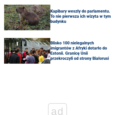
Kapibary weszły do parlamentu.
To nie pierwsza ich wizyta w tym
budynku
Blisko 100 nielegalnych
imigrantów z Afryki dotarło do
Estonii. Granicę Unii
przekroczyli od strony Białorusi
ad