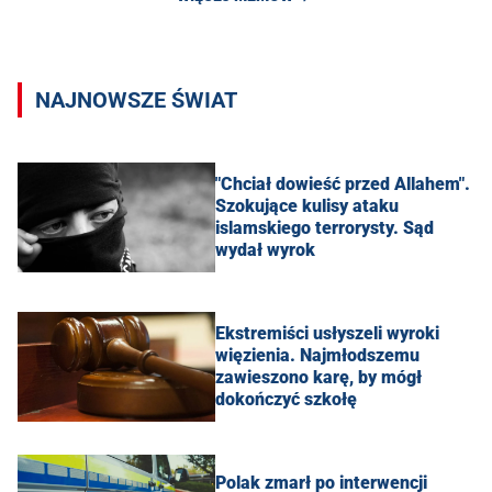
NAJNOWSZE ŚWIAT
"Chciał dowieść przed Allahem".
Szokujące kulisy ataku
islamskiego terrorysty. Sąd
wydał wyrok
Ekstremiści usłyszeli wyroki
więzienia. Najmłodszemu
zawieszono karę, by mógł
dokończyć szkołę
Polak zmarł po interwencji