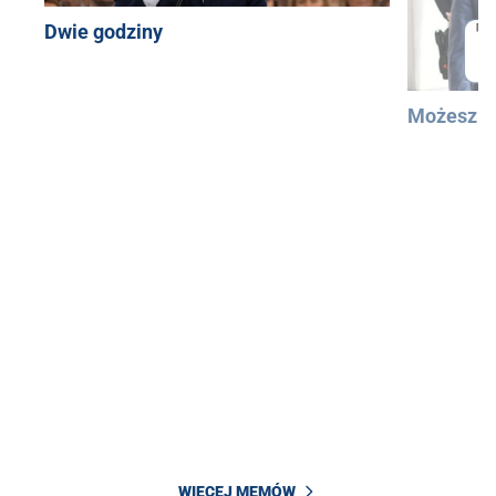
Dwie godziny
Możesz u
WIĘCEJ MEMÓW