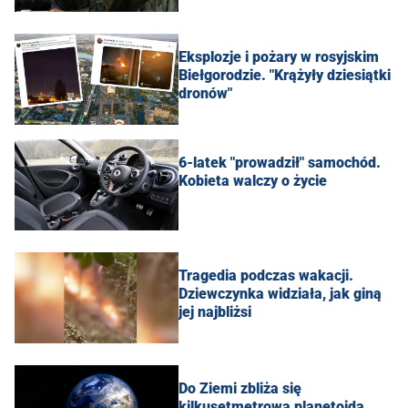
Eksplozje i pożary w rosyjskim
Biełgorodzie. "Krążyły dziesiątki
dronów"
6-latek "prowadził" samochód.
Kobieta walczy o życie
Tragedia podczas wakacji.
Dziewczynka widziała, jak giną
jej najbliżsi
Do Ziemi zbliża się
kilkusetmetrowa planetoida.