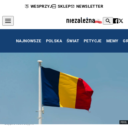
WESPRZYJ
SKLEP
NEWSLETTER
NAJNOWSZE
POLSKA
ŚWIAT
PETYCJE
MEMY
G
PEXEL
zdjęcie ilustracyjne