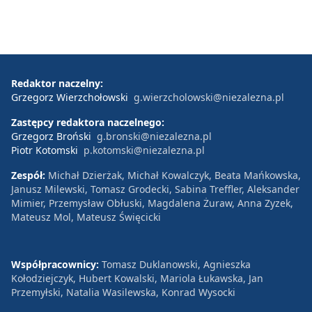
Redaktor naczelny:
Grzegorz Wierzchołowski
g.wierzcholowski@niezalezna.pl
Zastępcy redaktora naczelnego:
Grzegorz Broński
g.bronski@niezalezna.pl
Piotr Kotomski
p.kotomski@niezalezna.pl
Zespół:
Michał Dzierżak, Michał Kowalczyk, Beata Mańkowska,
Janusz Milewski, Tomasz Grodecki, Sabina Treffler, Aleksander
Mimier, Przemysław Obłuski, Magdalena Żuraw, Anna Zyzek,
Mateusz Mol, Mateusz Święcicki
Współpracownicy:
Tomasz Duklanowski, Agnieszka
Kołodziejczyk, Hubert Kowalski, Mariola Łukawska, Jan
Przemyłski, Natalia Wasilewska, Konrad Wysocki