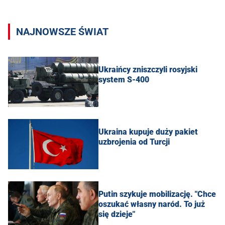
NAJNOWSZE ŚWIAT
Ukraińcy zniszczyli rosyjski
system S-400
Ukraina kupuje duży pakiet
uzbrojenia od Turcji
Putin szykuje mobilizację. "Chce
oszukać własny naród. To już
się dzieje"