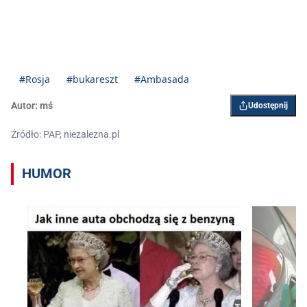
#Rosja
#bukareszt
#Ambasada
Autor:
mś
Udostępnij
Źródło: PAP, niezalezna.pl
HUMOR