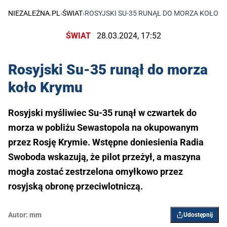
NIEZALEŻNA.PL
›
ŚWIAT
›
ROSYJSKI SU-35 RUNĄŁ DO MORZA KOŁO 
ŚWIAT
28.03.2024, 17:52
Rosyjski Su-35 runął do morza
koło Krymu
Rosyjski myśliwiec Su-35 runął w czwartek do
morza w pobliżu Sewastopola na okupowanym
przez Rosję Krymie. Wstępne doniesienia Radia
Swoboda wskazują, że pilot przeżył, a maszyna
mogła zostać zestrzelona omyłkowo przez
rosyjską obronę przeciwlotniczą.
Autor:
mm
Udostępnij