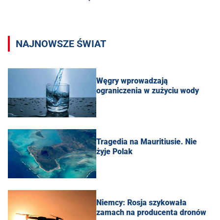
NAJNOWSZE ŚWIAT
Węgry wprowadzają
ograniczenia w zużyciu wody
Tragedia na Mauritiusie. Nie
żyje Polak
Niemcy: Rosja szykowała
zamach na producenta dronów