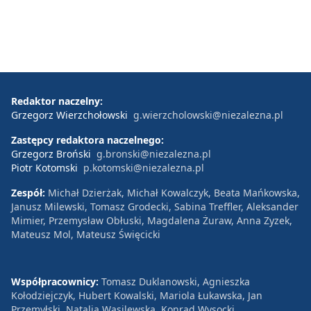
Redaktor naczelny:
Grzegorz Wierzchołowski
g.wierzcholowski@niezalezna.pl
Zastępcy redaktora naczelnego:
Grzegorz Broński
g.bronski@niezalezna.pl
Piotr Kotomski
p.kotomski@niezalezna.pl
Zespół:
Michał Dzierżak, Michał Kowalczyk, Beata Mańkowska,
Janusz Milewski, Tomasz Grodecki, Sabina Treffler, Aleksander
Mimier, Przemysław Obłuski, Magdalena Żuraw, Anna Zyzek,
Mateusz Mol, Mateusz Święcicki
Współpracownicy:
Tomasz Duklanowski, Agnieszka
Kołodziejczyk, Hubert Kowalski, Mariola Łukawska, Jan
Przemyłski, Natalia Wasilewska, Konrad Wysocki