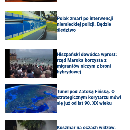
Polak zmarł po interwencji
niemieckiej policji. Będzie
śledztwo
Hiszpański dowódca wprost:
rząd Maroka korzysta z
migrantów niczym z broni
hybrydowej
Tunel pod Zatoką Fińską. O
strategicznym korytarzu mówi
się już od lat 90. XX wieku
Koszmar na oczach widzów.