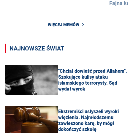
Fajna kos
WIĘCEJ MEMÓW
NAJNOWSZE ŚWIAT
"Chciał dowieść przed Allahem".
Szokujące kulisy ataku
islamskiego terrorysty. Sąd
wydał wyrok
Ekstremiści usłyszeli wyroki
więzienia. Najmłodszemu
zawieszono karę, by mógł
dokończyć szkołę