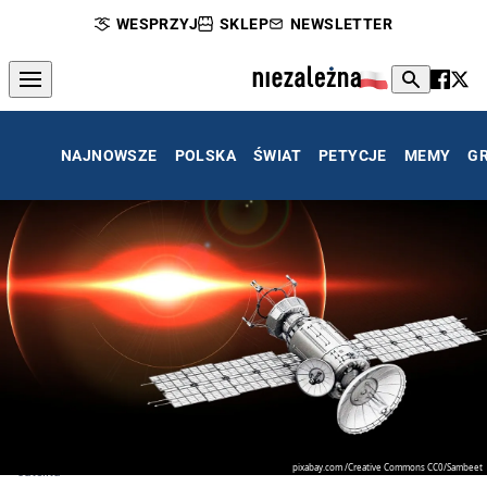
WESPRZYJ
SKLEP
NEWSLETTER
NAJNOWSZE
POLSKA
ŚWIAT
PETYCJE
MEMY
G
pixabay.com /Creative Commons CC0/Sambeet
satelita