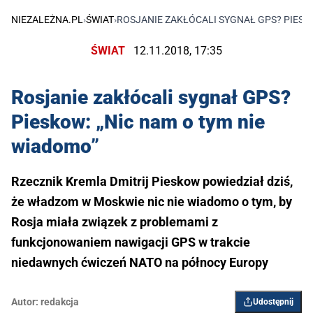
NIEZALEŻNA.PL
›
ŚWIAT
›
ROSJANIE ZAKŁÓCALI SYGNAŁ GPS? PIESK
ŚWIAT
12.11.2018, 17:35
Rosjanie zakłócali sygnał GPS?
Pieskow: „Nic nam o tym nie
wiadomo”
Rzecznik Kremla Dmitrij Pieskow powiedział dziś,
że władzom w Moskwie nic nie wiadomo o tym, by
Rosja miała związek z problemami z
funkcjonowaniem nawigacji GPS w trakcie
niedawnych ćwiczeń NATO na północy Europy
Autor:
redakcja
Udostępnij