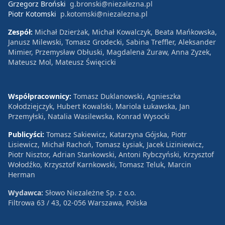
Grzegorz Broński
g.bronski@niezalezna.pl
Piotr Kotomski
p.kotomski@niezalezna.pl
Zespół:
Michał Dzierżak, Michał Kowalczyk, Beata Mańkowska,
Janusz Milewski, Tomasz Grodecki, Sabina Treffler, Aleksander
Mimier, Przemysław Obłuski, Magdalena Żuraw, Anna Zyzek,
Mateusz Mol, Mateusz Święcicki
Współpracownicy:
Tomasz Duklanowski, Agnieszka
Kołodziejczyk, Hubert Kowalski, Mariola Łukawska, Jan
Przemyłski, Natalia Wasilewska, Konrad Wysocki
Publicyści:
Tomasz Sakiewicz, Katarzyna Gójska, Piotr
Lisiewicz, Michał Rachoń, Tomasz Łysiak, Jacek Liziniewicz,
Piotr Nisztor, Adrian Stankowski, Antoni Rybczyński, Krzysztof
Wołodźko, Krzysztof Karnkowski, Tomasz Teluk, Marcin
Herman
Wydawca:
Słowo Niezależne Sp. z o.o.
Filtrowa 63 / 43, 02-056 Warszawa, Polska