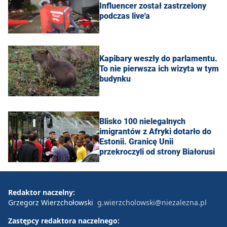
Influencer został zastrzelony
podczas live'a
Kapibary weszły do parlamentu.
To nie pierwsza ich wizyta w tym
budynku
Blisko 100 nielegalnych
imigrantów z Afryki dotarło do
Estonii. Granicę Unii
przekroczyli od strony Białorusi
Redaktor naczelny:
Grzegorz Wierzchołowski
g.wierzcholowski@niezalezna.pl
Zastępcy redaktora naczelnego: