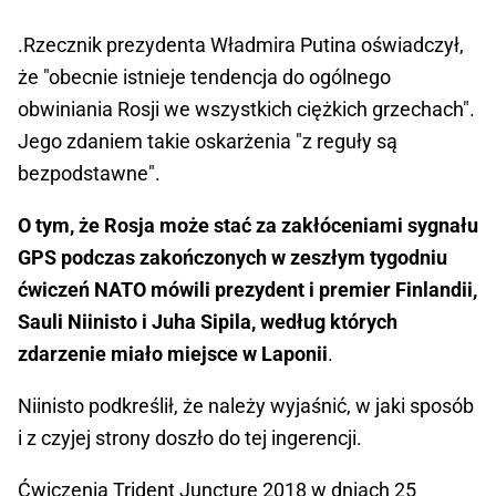
.Rzecznik prezydenta Władmira Putina oświadczył,
że "obecnie istnieje tendencja do ogólnego
obwiniania Rosji we wszystkich ciężkich grzechach".
Jego zdaniem takie oskarżenia "z reguły są
bezpodstawne".
O tym, że Rosja może stać za zakłóceniami sygnału
GPS podczas zakończonych w zeszłym tygodniu
ćwiczeń NATO mówili prezydent i premier Finlandii,
Sauli Niinisto i Juha Sipila, według których
zdarzenie miało miejsce w Laponii
.
Niinisto podkreślił, że należy wyjaśnić, w jaki sposób
i z czyjej strony doszło do tej ingerencji.
Ćwiczenia Trident Juncture 2018 w dniach 25