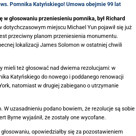
ws. Pomnika Katyńskiego! Umowa obejmie 99 lat
ę w głosowaniu przeniesieniu pomnika, był Richard
w dotychczasowym miejscu Michael Yun pojawił się już
j jest przeciwny planom przeniesienia monumentu.
ecnej lokalizacji James Solomon w ostatniej chwili
ty mieli też głosować nad dwiema rezolucjami: w
mnika Katyńskiego do nowego i poddanego renowacji
York, natomiast w drugiej zabiegano o utrzymanie
o. W uzasadnieniu podano bowiem, że rezolucje są sobie
rt Byrne wyjaśnił, że zostały one wycofane.
 w głosowaniu, opowiedziałby się za pozostawieniem