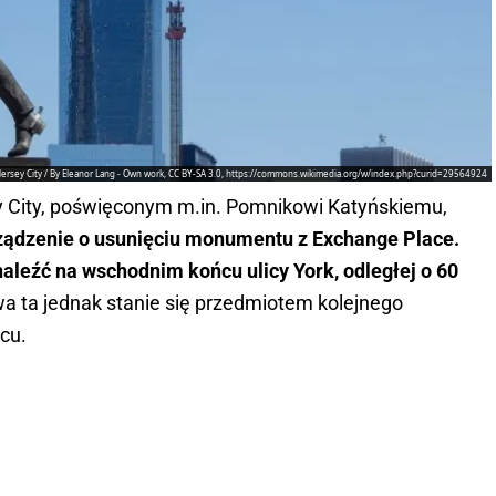
Jersey City / By Eleanor Lang - Own work, CC BY-SA 3.0, https://commons.wikimedia.org/w/index.php?curid=29564924
y City, poświęconym m.in. Pomnikowi Katyńskiemu,
ządzenie o usunięciu monumentu z Exchange Place.
leźć na wschodnim końcu ulicy York, odległej o 60
wa ta jednak stanie się przedmiotem kolejnego
cu.