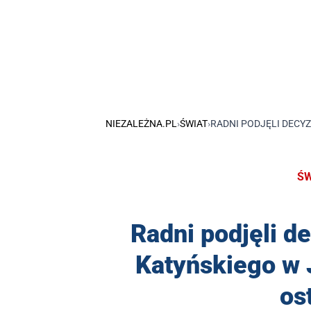
NIEZALEŻNA.PL
›
ŚWIAT
›
RADNI PODJĘLI DECYZ
ŚW
Radni podjęli d
Katyńskiego w J
os