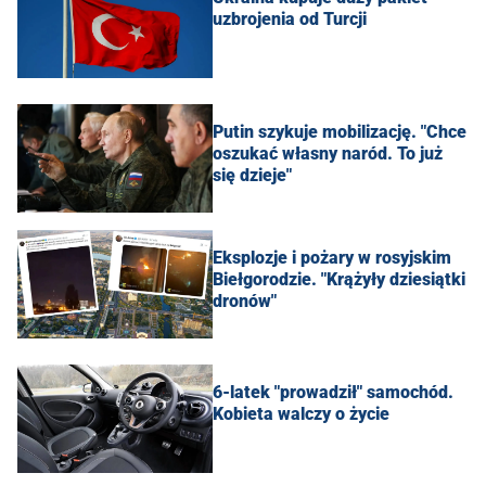
uzbrojenia od Turcji
Putin szykuje mobilizację. "Chce
oszukać własny naród. To już
się dzieje"
Eksplozje i pożary w rosyjskim
Biełgorodzie. "Krążyły dziesiątki
dronów"
6-latek "prowadził" samochód.
Kobieta walczy o życie