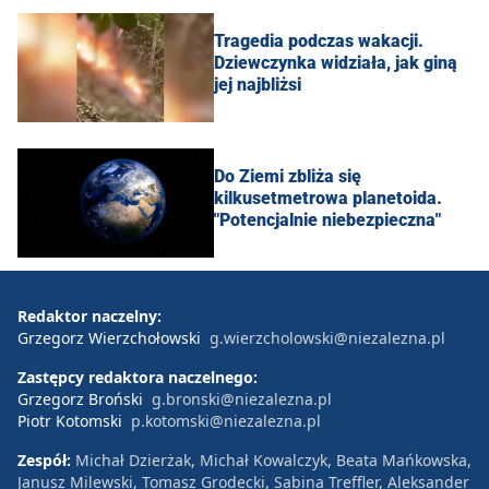
Tragedia podczas wakacji.
Dziewczynka widziała, jak giną
jej najbliżsi
Do Ziemi zbliża się
kilkusetmetrowa planetoida.
"Potencjalnie niebezpieczna"
Redaktor naczelny:
Grzegorz Wierzchołowski
g.wierzcholowski@niezalezna.pl
Zastępcy redaktora naczelnego:
Grzegorz Broński
g.bronski@niezalezna.pl
Piotr Kotomski
p.kotomski@niezalezna.pl
Zespół:
Michał Dzierżak, Michał Kowalczyk, Beata Mańkowska,
Janusz Milewski, Tomasz Grodecki, Sabina Treffler, Aleksander