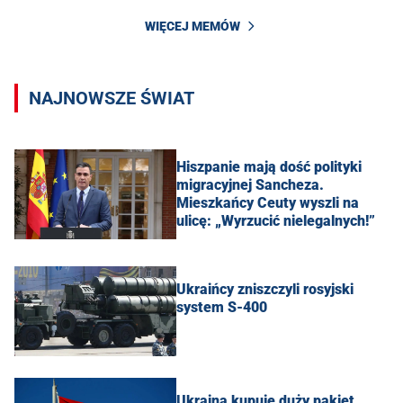
WIĘCEJ MEMÓW
NAJNOWSZE ŚWIAT
Hiszpanie mają dość polityki
migracyjnej Sancheza.
Mieszkańcy Ceuty wyszli na
ulicę: „Wyrzucić nielegalnych!”
Ukraińcy zniszczyli rosyjski
system S-400
Ukraina kupuje duży pakiet