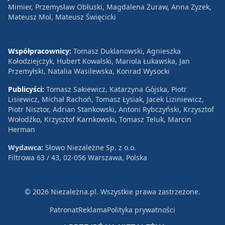
Mimier, Przemysław Obłuski, Magdalena Żuraw, Anna Zyzek,
Mateusz Mol, Mateusz Święcicki
Współpracownicy:
Tomasz Duklanowski, Agnieszka
Kołodziejczyk, Hubert Kowalski, Mariola Łukawska, Jan
Przemyłski, Natalia Wasilewska, Konrad Wysocki
Publicyści:
Tomasz Sakiewicz, Katarzyna Gójska, Piotr
Lisiewicz, Michał Rachoń, Tomasz Łysiak, Jacek Liziniewicz,
Piotr Nisztor, Adrian Stankowski, Antoni Rybczyński, Krzysztof
Wołodźko, Krzysztof Karnkowski, Tomasz Teluk, Marcin
Herman
Wydawca:
Słowo Niezależne Sp. z o.o.
Filtrowa 63 / 43, 02-056 Warszawa, Polska
© 2026 Niezależna.pl. Wszystkie prawa zastrzeżone.
Patronat
Reklama
Polityka prywatności